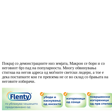
Покрај со демонстрациите низ земјата, Макрон се бори и со
неговиот брз пад на популарноста. Многу обвинувања
стигнаа на негов адреса од моѓните светски лидери, а тое е
дека постапките кои ги превзема не се во склад со брањата на
неговите избирачи.