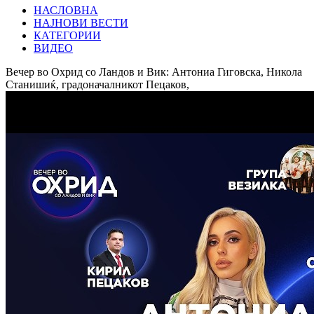
НАСЛОВНА
НАЈНОВИ ВЕСТИ
КАТЕГОРИИ
ВИДЕО
Вечер во Охрид со Ландов и Вик: Антониа Гиговска, Никола
Станишиќ, градоначалникот Пецаков,