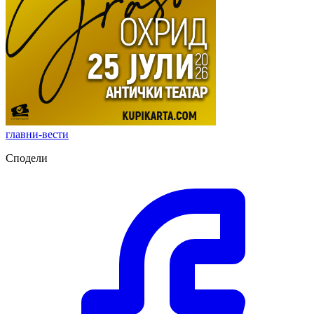
главни-вести
Сподели