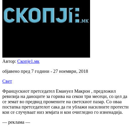
Автор:
Скопје1.мк
објавено пред 7 години -
27 ноември, 2018
Свет
Францускиот претседател Емануел Макрон , предложил
ревизија на даноците за горива на секои три месеци, со цел да
се земат во предвид промените на светскиот пазар. Со оваа
постапка претседателот сака да ги ублажи насилните протести
кои се случуваат низ земјата и кои очигледно го изненадија.
— реклама —