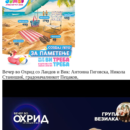
Вечер во Охрид со Ландов и Вик: Антониа Гиговска, Никола
Станишиќ, градоначалникот Пецаков,