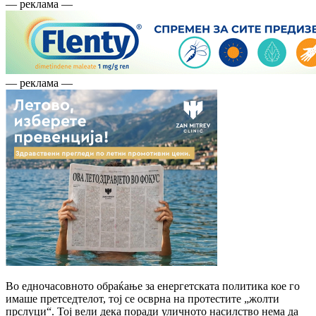
— реклама —
— реклама —
Во едночасовното обраќање за енергетската политика кое го
имаше претседтелот, тој се осврна на протестите „жолти
прслуци“. Тој вели дека поради уличното насилство нема да