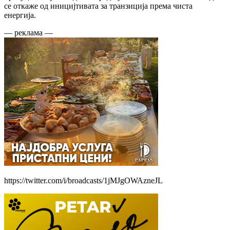
се откаже од иницијтивата за транзиција према чиста
енергија.
— реклама —
https://twitter.com/i/broadcasts/1jMJgOWAzneJL