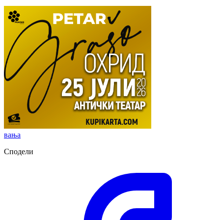
вања
Сподели