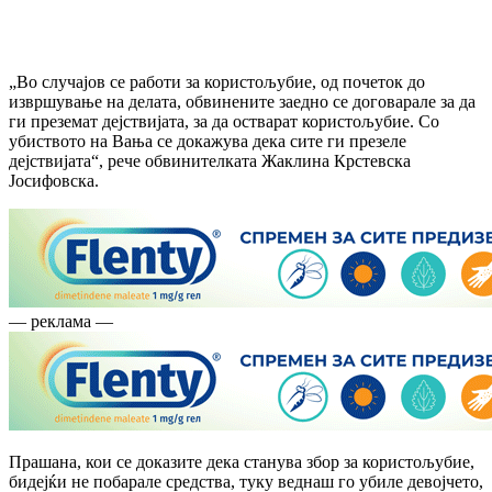
„Во случајов се работи за користољубие, од почеток до
извршување на делата, обвинените заедно се договарале за да
ги преземат дејствијата, за да остварат користољубие. Со
убиството на Вања се докажува дека сите ги презеле
дејствијата“, рече обвинителката Жаклина Крстевска
Јосифовска.
— реклама —
Прашана, кои се доказите дека станува збор за користољубие,
бидејќи не побарале средства, туку веднаш го убиле девојчето,