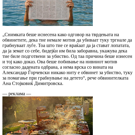
„Снимката беше иснесена како одговор на тврдењата на
обвинетите, дека тие немале мотив да убиваат туку тргнале да
грабнуваат луѓе. Тоа што тие се враќаат да ја стават лопатата,
да ја земат со себе, бидејќи им била заборавна, укажува дека
тие биле подготвени за убиство. Од таа причина беше изнесен
и тој како доказ. Ова беше побивање на нивниот мотив
согласно дадената одбрана, а нема врска со вината на
Александар Ѓорчевски никако ниту е обвинет за убиство, туку
за помагање при грабнување на детето“, рече обвинителката
Ана Стојковиќ Димитровска.
— реклама —