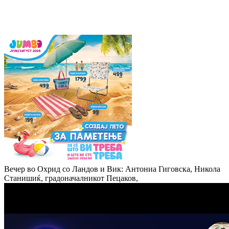
Вечер во Охрид со Ландов и Вик: Антониа Гиговска, Никола
Станишиќ, градоначалникот Пецаков,