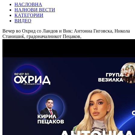
НАСЛОВНА
НАЈНОВИ ВЕСТИ
КАТЕГОРИИ
ВИДЕО
Вечер во Охрид со Ландов и Вик: Антониа Гиговска, Никола
Станишиќ, градоначалникот Пецаков,