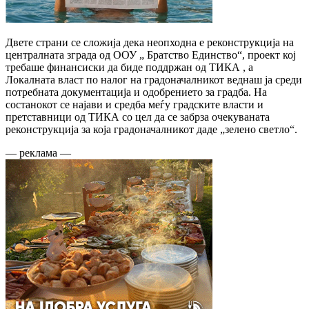
Двете страни се сложија дека неопходна е реконструкција на
централната зграда од ООУ „ Братство Единство“, проект кој
требаше финансиски да биде поддржан од ТИКА , а
Локалната власт по налог на градоначалникот веднаш ја среди
потребната документација и одобрението за градба. На
состанокот се најави и средба меѓу градските власти и
претставници од ТИКА со цел да се забрза очекуваната
реконструкција за која градоначалникот даде „зелено светло“.
— реклама —