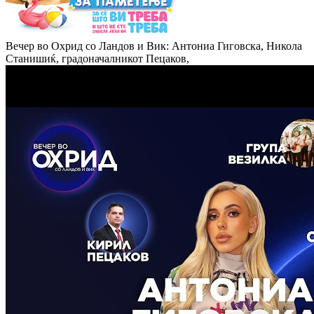
Вечер во Охрид со Ландов и Вик: Антониа Гиговска, Никола
Станишиќ, градоначалникот Пецаков,