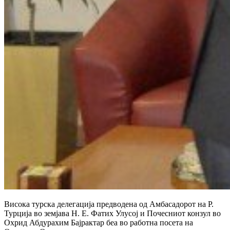
Висока турска делегација предводена од Амбасадорот на Р.
Турција во земјава Н. Е. Фатих Улусој и Почесниот конзул во
Охрид Абдурахим Бајрактар беа во работна посета на