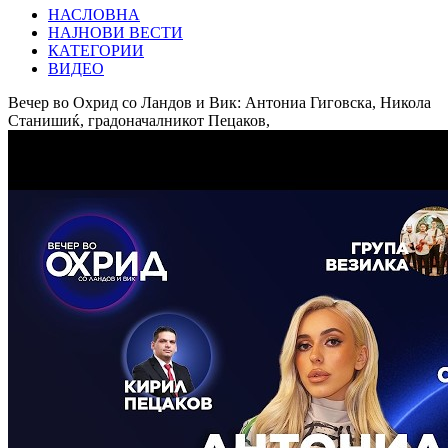
НАСЛОВНА
НАЈНОВИ ВЕСТИ
КАТЕГОРИИ
ВИДЕО
Вечер во Охрид со Ландов и Вик: Антониа Гиговска, Никола
Станишиќ, градоначалникот Пецаков,