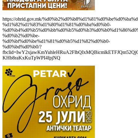
https://ohrid.gov.mk/%d0%b2%d0%b8%d1%81%d0%be%d0%ba%d
%d1%82%d1%83%d1%80%d1%81%d0%ba%d0%b0-
%d0%b4%d0%b5%d0%bb%d0%b5%d0%b3%d0%b0%d1%86%d0
%d0%b2%d0%be-
%d0%bf%d0%be%d1%81%d0%b5%d1%82%d0%b0-
%d0%bd%d0%b0/?
fbclid=IwY2xjawKmYuhleHRuA2FlbQIxMQBicmlkETFJQm52Qj
KHb8raKxKuTpWPI4fpjNQ