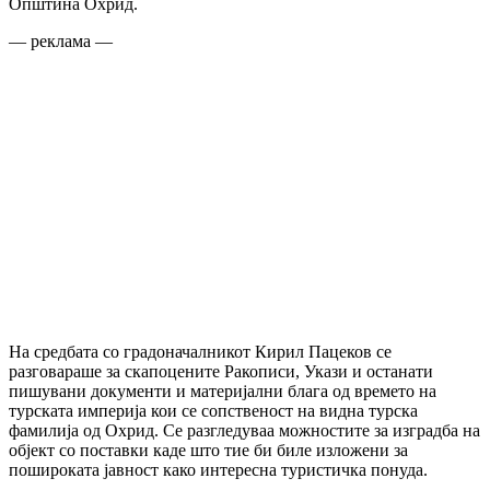
Општина Охрид.
— реклама —
На средбата со градоначалникот Кирил Пацеков се
разговараше за скапоцените Ракописи, Укази и останати
пишувани документи и материјални блага од времето на
турската империја кои се сопственост на видна турска
фамилија од Охрид. Се разгледуваа можностите за изградба на
објект со поставки каде што тие би биле изложени за
пошироката јавност како интересна туристичка понуда.