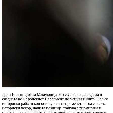
Дали Извештајот за Македонија ќе се усвои оваа недела и
следната во Европскиот Парламент не менува ништо. Ова се
историски работи кои остануваат непроменети. Тоа е голем
историски чекор, нашата позиција станува афирмирана и
призната и тоа е нешто за поздравување иако имаме голем и