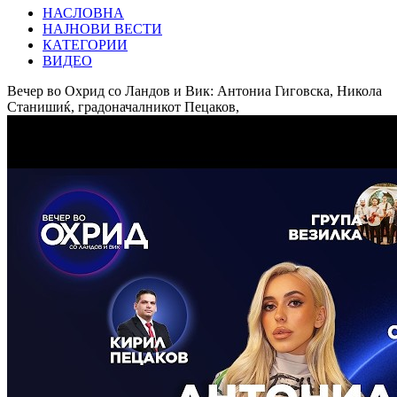
НАСЛОВНА
НАЈНОВИ ВЕСТИ
КАТЕГОРИИ
ВИДЕО
Вечер во Охрид со Ландов и Вик: Антониа Гиговска, Никола
Станишиќ, градоначалникот Пецаков,