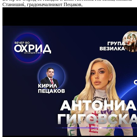
Станишиќ, градоначалникот Пецаков,