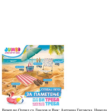
Вечер во Охрид со Ландов и Вик: Антониа Гиговска, Никола