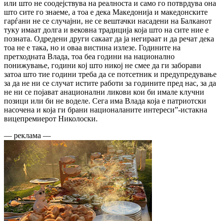
или што не соодејствува на реалноста и само го потврдува она
што сите го знаеме, а тоа е дека Македонија и македонските
гарѓани не се случајни, не се вештачки насадени на Балканот
туку имаат долга и вековна традиција која што на сите ние е
позната. Одредени други сакаат да ја негираат и да речат дека
тоа не е така, но и оваа вистина излезе. Годините на
претходната Влада, тоа беа години на национално
понижување, години кој што никој не смее да ги заборави
затоа што тие години треба да се потсетник и предупредување
за да не ни се случат истите работи за годините пред нас, за да
не ни се појават анационални ликови кои би имале клучни
позици или би не воделе. Сега има Влада која е патриотски
насочена и која ги брани националаните интереси”-истакна
вицепремиерот Николоски.
— реклама —