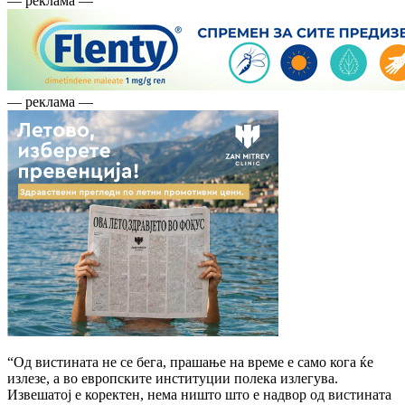
— реклама —
— реклама —
“Од вистината не се бега, прашање на време е само кога ќе
излезе, а во европските институции полека излегува.
Извешатој е коректен, нема ништо што е надвор од вистината