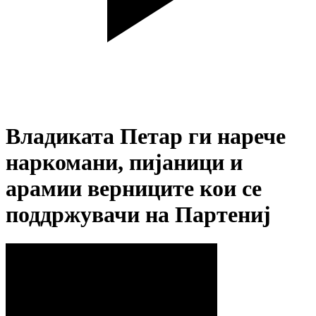
Владиката Петар ги нарече
наркомани, пијаници и
арамии верниците кои се
поддржувачи на Партениј