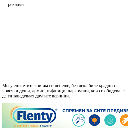
— реклама —
Меѓу епитетите кои им ги лепеше, беа дека биле крадци на
човечки души, армии, пијаници, наркомани, кои се обидувале
да ги заведуваат другите верници.