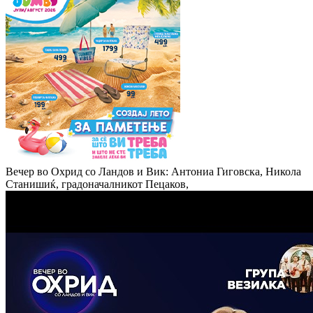
Вечер во Охрид со Ландов и Вик: Антониа Гиговска, Никола
Станишиќ, градоначалникот Пецаков,