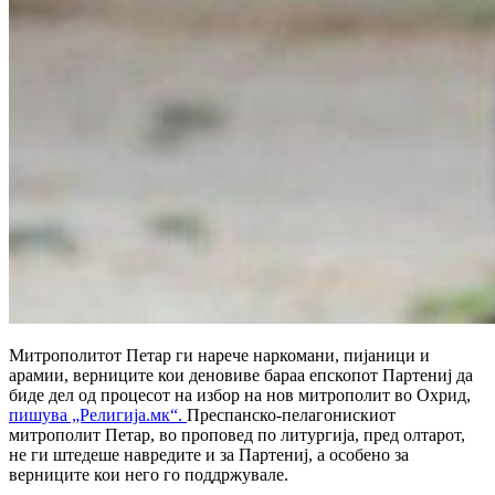
Митрополитот Петар ги нарече наркомани, пијаници и
арамии, верниците кои деновиве бараа епскопот Партениј да
биде дел од процесот на избор на нов митрополит во Охрид,
пишува „Религија.мк“.
Преспанско-пелагонискиот
митрополит Петар, во проповед по литургија, пред олтарот,
не ги штедеше навредите и за Партениј, а особено за
верниците кои него го поддржувале.