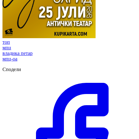
топ
мпц
владика петар
мпц-оа
Сподели