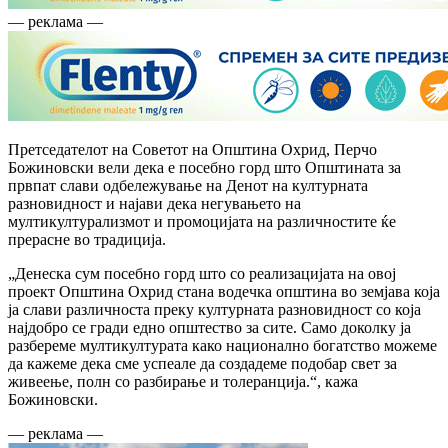
— реклама —
Претседателот на Советот на Општина Охрид, Перчо
Божиновски вели дека е посебно горд што Општината за
првпат слави одбележување на Денот на културната
разновидност и најави дека негувањето на
мултикултурализмот и промоцијата на различностите ќе
прерасне во традиција.
„Денеска сум посебно горд што со реализацијата на овој
проект Општина Охрид стана водечка општина во земјава која
ја слави различноста преку културната разновидност со која
најдобро се гради едно општество за сите. Само доколку ја
разбереме мултикултурата како национално богатство можеме
да кажеме дека сме успеале да создадеме подобар свет за
живеење, полн со разбирање и толеранција.“, кажа
Божиновски.
— реклама —