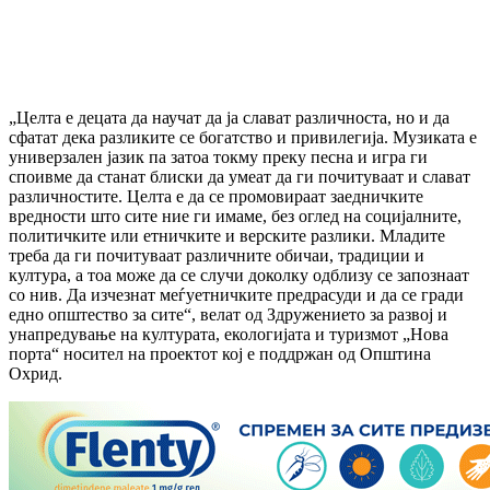
„Целта е децата да научат да ја слават различноста, но и да
сфатат дека разликите се богатство и привилегија. Музиката е
универзален јазик па затоа токму преку песна и игра ги
споивме да станат блиски да умеат да ги почитуваат и слават
различностите. Целта е да се промовираат заедничките
вредности што сите ние ги имаме, без оглед на социјалните,
политичките или етничките и верските разлики. Младите
треба да ги почитуваат различните обичаи, традиции и
култура, а тоа може да се случи доколку одблизу се запознаат
со нив. Да изчезнат меѓуетничките предрасуди и да се гради
едно општество за сите“, велат од Здружението за развој и
унапредување на културата, екологијата и туризмот „Нова
порта“ носител на проектот кој е поддржан од Општина
Охрид.