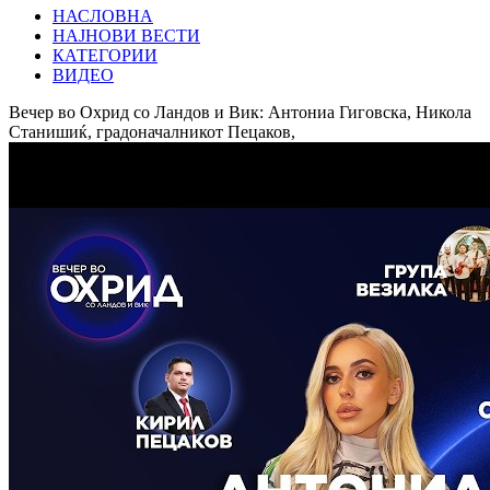
НАСЛОВНА
НАЈНОВИ ВЕСТИ
КАТЕГОРИИ
ВИДЕО
Вечер во Охрид со Ландов и Вик: Антониа Гиговска, Никола
Станишиќ, градоначалникот Пецаков,