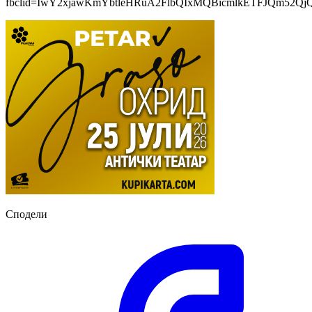
fbclid=IwY2xjawKmYbtleHRuA2FlbQIxMQBicmlkETFJQm52Qj
Сподели