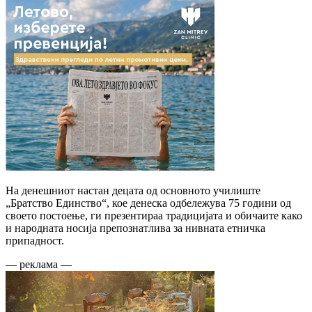
На денешниот настан децата од основното училиште
„Братство Единство“, кое денеска одбележува 75 години од
своето постоење, ги презентираа традицијата и обичаите како
и народната носија препознатлива за нивната етничка
припадност.
— реклама —