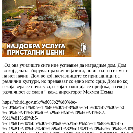
„Од ова училиште сите ние успеавме да изградиме дом. Дом
во кој децата зборуваат различни јазици, но играат и се смеат
на ист начин. Дом во кој наставниците се припадници на
различни култури, но предаваат со едно исто срце. Дом во кој
секоја вера се почитува, секоја традиција се прифаќа, а секоја
различност се слави“, кажа директорот Мехмед Џемал.
https://ohrid.gov.mk/%d0%b2%d0%be-
%d0%be%d1%85%d1%80%d0%b8%d0%b4-%d0%b7%d0%b0-
%d0%bf%d1%80%d0%b2%d0%bf%d0%b0%d1%82-
%d1%81%d0%b5-
%d1%81%d0%bb%d0%b0%d0%b2%d0%b5%d1%88%d0%b5-
%d1%81%d0%b2%d0%b5%d1%82%d1%81%d0%ba%d0%b8%d0%