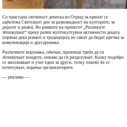
Со пригодна свеченост денеска во Охрид за првпат се
одбележа Светскиот ден за разновидност на културите, за
дијалог и развој. Во рамките на проектот „Разликите
зближуваат“ преку разни мултикултурни активности децата
порачаа дека јазикот и традицијата не смеат да бидат пречка за
комуникација и другарување.
Различните верувања, обичаи, празници треба да ги
зближуваат младите, никако да ги разделуваат. Колку подобро
се запознаваат и учат едни за други, толку повеќе ќе се
почитуваат, порачаа организаторите.
— реклама —