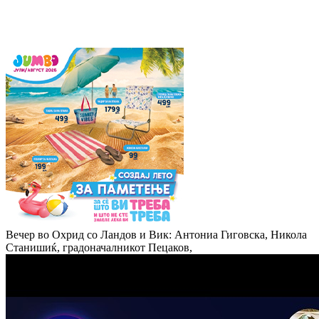
Вечер во Охрид со Ландов и Вик: Антониа Гиговска, Никола
Станишиќ, градоначалникот Пецаков,