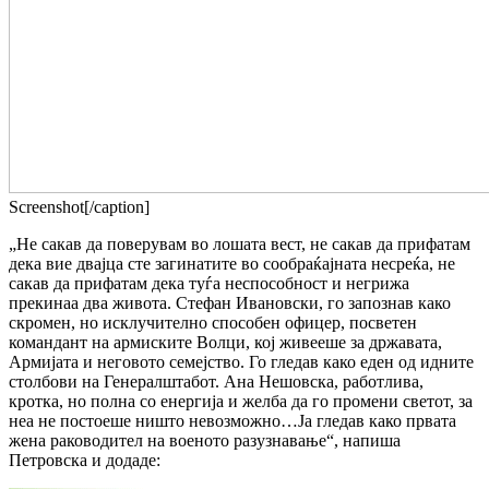
Screenshot[/caption]
„Не сакав да поверувам во лошата вест, не сакав да прифатам
дека вие двајца сте загинатите во сообраќајната несреќа, не
сакав да прифатам дека туѓа неспособност и негрижа
прекинаа два живота. Стефан Ивановски, го запознав како
скромен, но исклучително способен офицер, посветен
командант на армиските Волци, кој живееше за државата,
Армијата и неговото семејство. Го гледав како еден од идните
столбови на Генералштабот. Ана Нешовска, работлива,
кротка, но полна со енергија и желба да го промени светот, за
неа не постоеше ништо невозможно…Ја гледав како првата
жена раководител на военото разузнавање“, напиша
Петровска и додаде: