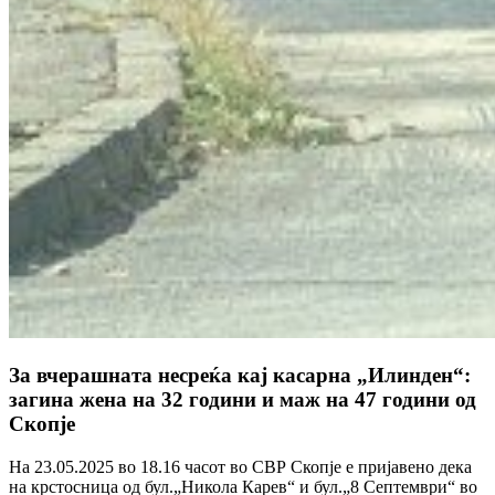
За вчерашната несреќа кај касарна „Илинден“:
загина жена на 32 години и маж на 47 години од
Скопје
На 23.05.2025 во 18.16 часот во СВР Скопје е пријавено дека
на крстосница од бул.„Никола Карев“ и бул.„8 Септември“ во