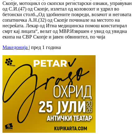
Скопје, мотоцикл со скопски регистарски ознаки, управуван
од С.И.(47) од Скопје, излетал од коловозот и удрил во
бетонски столб.„Од здобиените повреди, возачот и неговата
сопатничка А.Н.(32) од Скопје починале на местото на
несреќата. Лекар од Итна медицинска помош констатирал
смрт кај лицата“, велат од МВР.Извршен е увид од увидна
екипа на СВР Скопје и јавен обвинител, по чија
Македонија
| пред 1 година