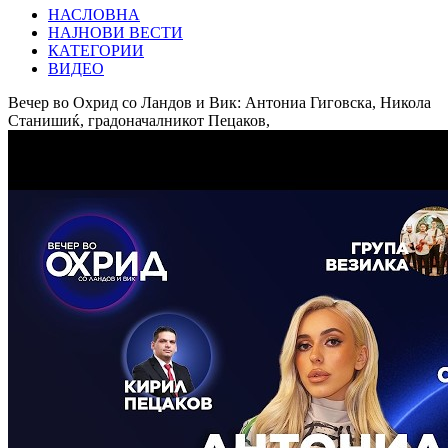
НАСЛОВНА
НАЈНОВИ ВЕСТИ
КАТЕГОРИИ
ВИДЕО
Вечер во Охрид со Ландов и Вик: Антониа Гиговска, Никола
Станишиќ, градоначалникот Пецаков,