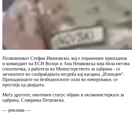
Полковникот Стефан Ивановски, кој е поранешен припадник
и командант на ЕСН Волци и Ана Нешковска која била негова
сопатничка, а работела во Министерството за одбрана - се
загинатите во сообраќајната несреќа кај касарна „Илинден“.
Припадниците на безбедносните сили во неверување, се
простија од двајцата.
Меѓу другите, емотивен статус објави и ексминистерката за
одбрана, Славјанка Петровска.
— реклама —