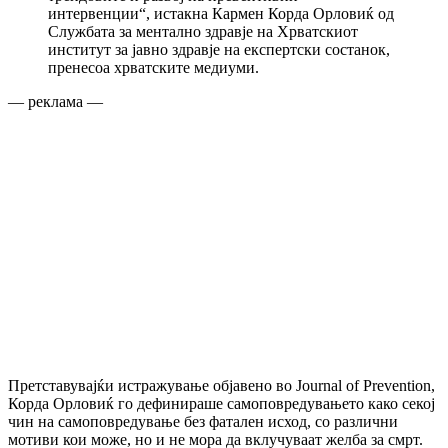
интервенции“, истакна Кармен Корда Орловиќ од
Службата за ментално здравје на Хрватскиот
институт за јавно здравје на експертски состанок,
пренесоа хрватските медиуми.
— реклама —
Претставувајќи истражување објавено во Journal of Prevention,
Корда Орловиќ го дефинираше самоповредувањето како секој
чин на самоповредување без фатален исход, со различни
мотиви кои може, но и не мора да вклучуваат желба за смрт.