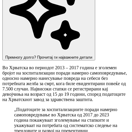
Премногу долго? Прочитај ги најважните детали
Во Хрватска во периодот 2013 – 2017 година е зголемен
бројот на хоспитализации поради намерно самоповредување,
односно намерно нанесување повреда на себеси без
потребната желба за смрт, кога биле евидентирани повеќе од
7.500 случаи. Највисоки стапки се регистрирани кај
девојчиња на возраст од 15 до 19 години, според податоците
на Хрватскиот завод за здравствена заштита.
„Податоците за хоспитализациите поради намерно
самоповредување во Хрватска од 2017 до 2023
година покажуваат зголемување на стапките и
укажуваат на потребата од систематско следење на
трендовите и развој на превентивни