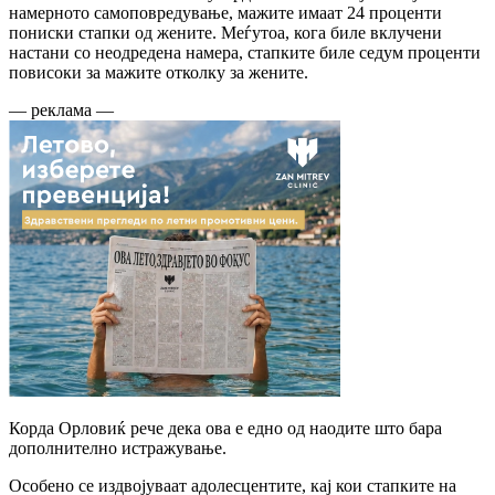
намерното самоповредување, мажите имаат 24 проценти
пониски стапки од жените. Меѓутоа, кога биле вклучени
настани со неодредена намера, стапките биле седум проценти
повисоки за мажите отколку за жените.
— реклама —
Корда Орловиќ рече дека ова е едно од наодите што бара
дополнително истражување.
Особено се издвојуваат адолесцентите, кај кои стапките на