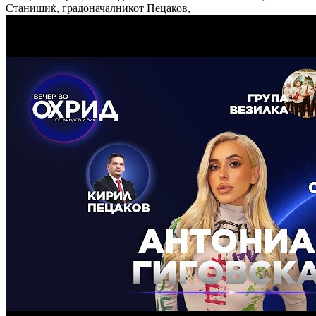
Станишиќ, градоначалникот Пецаков,