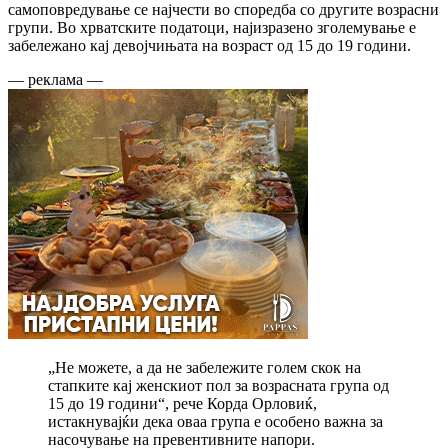
самоповредување се најчести во споредба со другите возрасни
групи. Во хрватските податоци, најизразено зголемување е
забележано кај девојчињата на возраст од 15 до 19 години.
— реклама —
„Не можете, а да не забележите голем скок на
стапките кај женскиот пол за возрасната група од
15 до 19 години“, рече Корда Орловиќ,
истакнувајќи дека оваа група е особено важна за
насочување на превентивните напори.