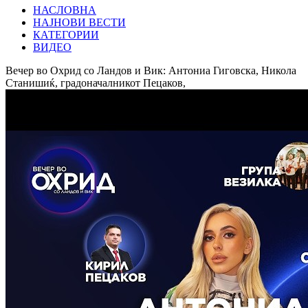
НАСЛОВНА
НАЈНОВИ ВЕСТИ
КАТЕГОРИИ
ВИДЕО
Вечер во Охрид со Ландов и Вик: Антониа Гиговска, Никола
Станишиќ, градоначалникот Пецаков,