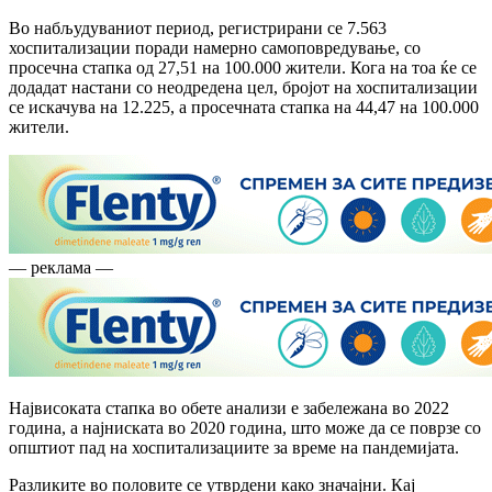
Во набљудуваниот период, регистрирани се 7.563
хоспитализации поради намерно самоповредување, со
просечна стапка од 27,51 на 100.000 жители. Кога на тоа ќе се
додадат настани со неодредена цел, бројот на хоспитализации
се искачува на 12.225, а просечната стапка на 44,47 на 100.000
жители.
— реклама —
Највисоката стапка во обете анализи е забележана во 2022
година, а најниската во 2020 година, што може да се поврзе со
општиот пад на хоспитализациите за време на пандемијата.
Разликите во половите се утврдени како значајни. Кај