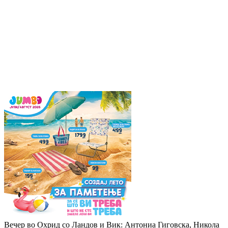
Вечер во Охрид со Ландов и Вик: Антониа Гиговска, Никола