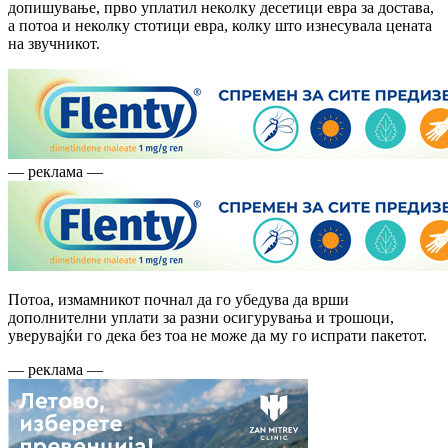
допишување, прво уплатил неколку десетици евра за достава,
а потоа и неколку стотици евра, колку што изнесувала цената
на звучникот.
— реклама —
Потоа, измамникот почнал да го убедува да врши
дополнителни уплати за разни осигурувања и трошоци,
уверувајќи го дека без тоа не може да му го испрати пакетот.
— реклама —