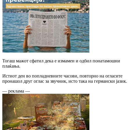
Тогаш мажот сфатил дека е измамен и одбил понатамошни
плаќања.
Истиот ден во попладневните часови, повторно на огласите
пронашол друг оглас за звучник, исто така на германски јазик.
— реклама —