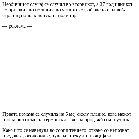
Необичниот случај се случил во вторникот, а 37-годишникот
го пријавил во полиција во четвртокот, објавено е на веб-
страницата на хрватската полиција.
— реклама —
Првата измама се случила на 5 мај околу пладне, кога мажот
пронашол оглас на германски јазик за продажба на звучник.
Како што се наведува во соопштението, откако со непознат
продавач договорил купување преку апликација за