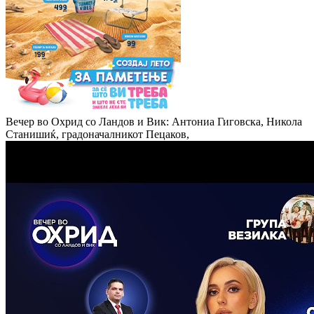
Вечер во Охрид со Ландов и Вик: Антониа Гиговска, Никола
Станишиќ, градоначалникот Пецаков,