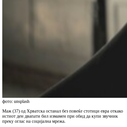
фото: unsplash
Маж (37) од Хрватска останал без повеќе стотици евра откако
истиот ден двапати бил измамен при обид да купи звучник
преку оглас на социјална мрежа.