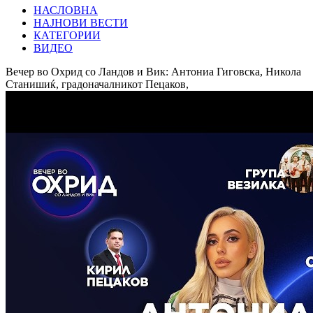
НАСЛОВНА
НАЈНОВИ ВЕСТИ
КАТЕГОРИИ
ВИДЕО
Вечер во Охрид со Ландов и Вик: Антониа Гиговска, Никола
Станишиќ, градоначалникот Пецаков,