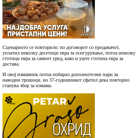
Сценариото се повторило: по договорот со продавачот,
уплатил неколку десетици евра за осигурување, потоа неколку
стотици евра за самиот уред, како и уште стотина евра за
достава.
И овој измамник потоа побарал дополнителни пари за
наводни трошоци, но 37-годишникот сфатил дека повторно
станува збор за измама.