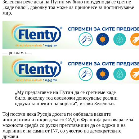
Зеленски рече дека на Путин му било понудено да се сретне
„каде било“, доколку тоа може да придонесе за постигнување
мир.
— реклама —
„Му предлагавме на Путин да се сретнеме каде
било, доколку тоа овозможи донесување реални
одлуки за прекин на војната“, изјави Зеленски.
Тој посочи дека Русија досега ги одбивала ваквите
иницијативи и откри дека со САД и Франција разговарале за
можноста средба со руски претставници да се одржи и на
маргините на самитот Г-7, со учество на демократските
држави.