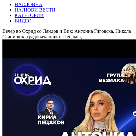
НАСЛОВНА
НАЈНОВИ ВЕСТИ
КАТЕГОРИИ
ВИДЕО
Вечер во Охрид со Ландов и Вик: Антониа Гиговска, Никола
Станишиќ, градоначалникот Пецаков,