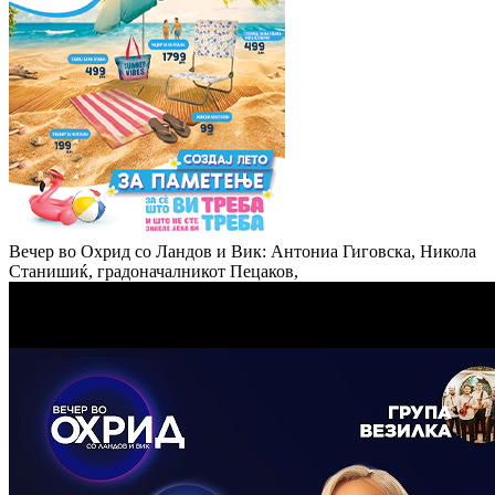
Вечер во Охрид со Ландов и Вик: Антониа Гиговска, Никола
Станишиќ, градоначалникот Пецаков,