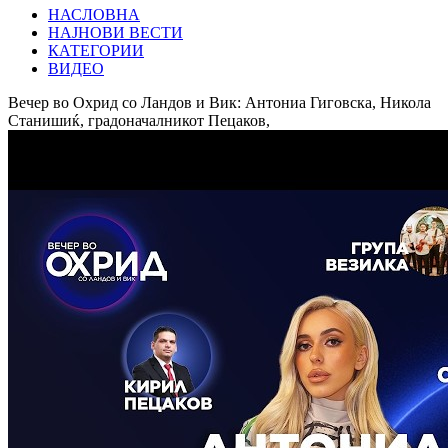
НАСЛОВНА
НАЈНОВИ ВЕСТИ
КАТЕГОРИИ
ВИДЕО
Вечер во Охрид со Ландов и Вик: Антониа Гиговска, Никола
Станишиќ, градоначалникот Пецаков,