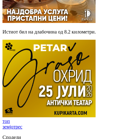
Истиот бил на длабочина од 8.2 километри.
топ
земјотрес
Сподели