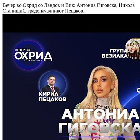
Вечер во Охрид со Ландов и Вик: Антониа Гиговска, Никола
Станишиќ, градоначалникот Пецаков,