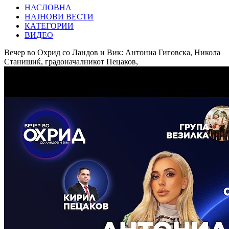
НАСЛОВНА
НАЈНОВИ ВЕСТИ
КАТЕГОРИИ
ВИДЕО
Вечер во Охрид со Ландов и Вик: Антониа Гиговска, Никола
Станишиќ, градоначалникот Пецаков,