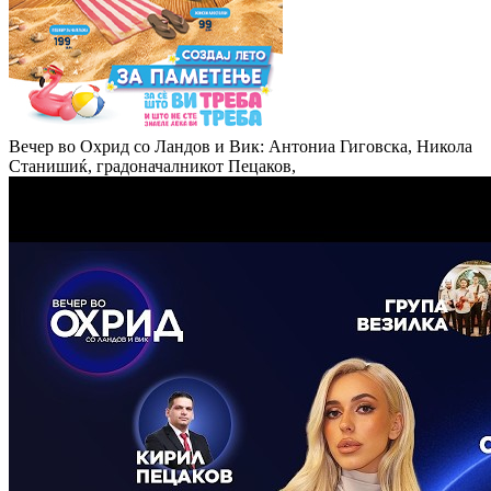
Вечер во Охрид со Ландов и Вик: Антониа Гиговска, Никола
Станишиќ, градоначалникот Пецаков,