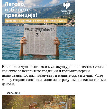
Во нашето мултиетничко и мултикултурно општество секогаш
се негувале вековитите традиции и големите верски
празнувања. Со вас празнуваат и нашите срца и души. Уште
многу години сложно и задно да се радуваме на вакви големи
денови.
— реклама —