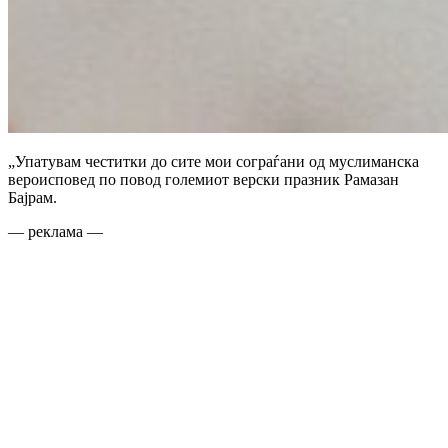
„Упатувам честитки до сите мои сограѓани од муслиманска
вероисповед по повод големиот верски празник Рамазан
Бајрам.
— реклама —