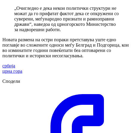
„Очигледно е дека некои политички структури не
можат да го прифатат фактот дека се опкружени со
суверени, меѓународно признати и рамноправни
држави“, наведоа од црногорското Министерство
за надворешни работи.
Новата размена на остри пораки претставува уште едно
поглавје во сложените односи меѓу Белград и Подгорица, кои
во изминатите години повеќепати беа оптоварени со
политички и историски несогласувања.
србија
црна гора
Сподели