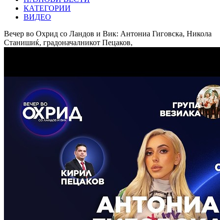
КАТЕГОРИИ
ВИДЕО
Вечер во Охрид со Ландов и Вик: Антониа Гиговска, Никола
Станишиќ, градоначалникот Пецаков,