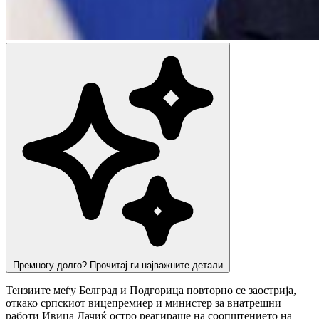
Премногу долго? Прочитај ги најважните детали
Тензиите меѓу Белград и Подгорица повторно се заострија,
откако српскиот вицепремиер и министер за внатрешни
работи Ивица Дачиќ остро реагираше на соопштението на