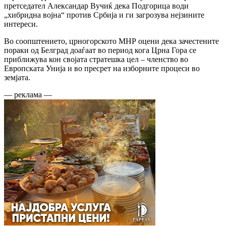
претседател Александар Вучиќ дека Подгорица води
„хибридна војна“ против Србија и ги загрозува нејзините
интереси.
Во соопштението, црногорското МНР оцени дека зачестените
пораки од Белград доаѓаат во период кога Црна Гора се
приближува кон својата стратешка цел – членство во
Европската Унија и во пресрет на изборните процеси во
земјата.
— реклама —