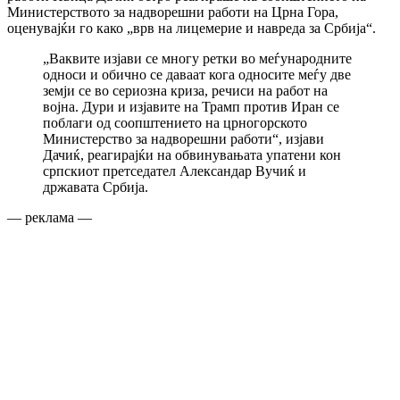
Министерството за надворешни работи на Црна Гора,
оценувајќи го како „врв на лицемерие и навреда за Србија“.
„Ваквите изјави се многу ретки во меѓународните
односи и обично се даваат кога односите меѓу две
земји се во сериозна криза, речиси на работ на
војна. Дури и изјавите на Трамп против Иран се
поблаги од соопштението на црногорското
Министерство за надворешни работи“, изјави
Дачиќ, реагирајќи на обвинувањата упатени кон
српскиот претседател Александар Вучиќ и
државата Србија.
— реклама —