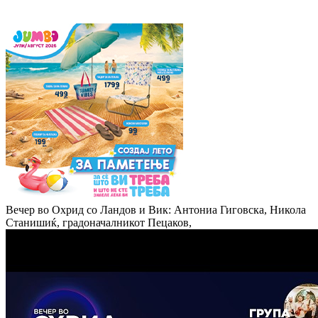
Вечер во Охрид со Ландов и Вик: Антониа Гиговска, Никола
Станишиќ, градоначалникот Пецаков,