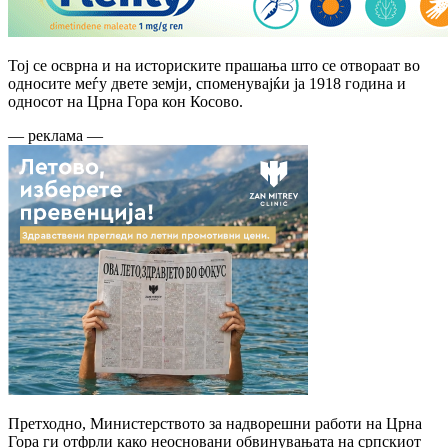
Тој се осврна и на историските прашања што се отвораат во
односите меѓу двете земји, споменувајќи ја 1918 година и
односот на Црна Гора кон Косово.
— реклама —
Претходно, Министерството за надворешни работи на Црна
Гора ги отфрли како неосновани обвинувањата на српскиот