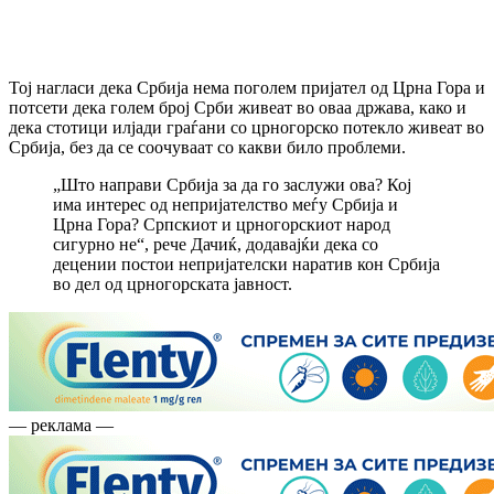
Тој нагласи дека Србија нема поголем пријател од Црна Гора и
потсети дека голем број Срби живеат во оваа држава, како и
дека стотици илјади граѓани со црногорско потекло живеат во
Србија, без да се соочуваат со какви било проблеми.
„Што направи Србија за да го заслужи ова? Кој
има интерес од непријателство меѓу Србија и
Црна Гора? Српскиот и црногорскиот народ
сигурно не“, рече Дачиќ, додавајќи дека со
децении постои непријателски наратив кон Србија
во дел од црногорската јавност.
— реклама —