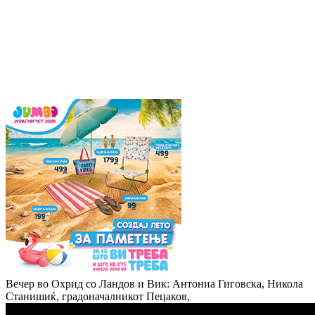
Вечер во Охрид со Ландов и Вик: Антониа Гиговска, Никола
Станишиќ, градоначалникот Пецаков,