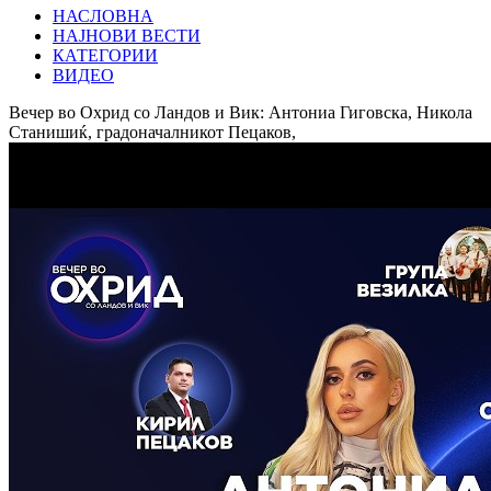
НАСЛОВНА
НАЈНОВИ ВЕСТИ
КАТЕГОРИИ
ВИДЕО
Вечер во Охрид со Ландов и Вик: Антониа Гиговска, Никола
Станишиќ, градоначалникот Пецаков,