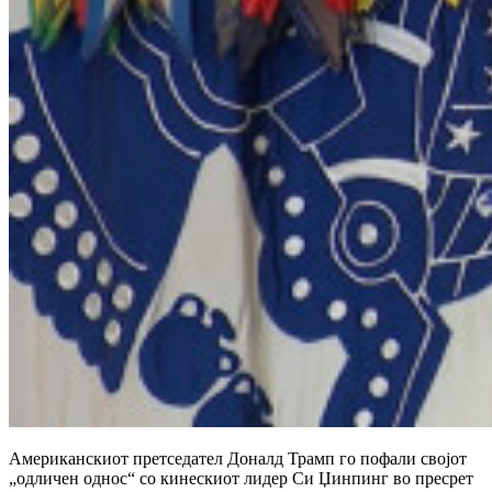
Американскиот претседател Доналд Трамп го пофали својот
„одличен однос“ со кинескиот лидер Си Џинпинг во пресрет