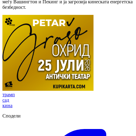
меѓу Вашингтон и Пекинг и ја загрозија кинеската енергетска
безбедност.
трамп
сад
кина
Сподели