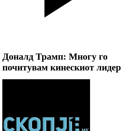
Доналд Трамп: Многу го
почитувам кинескиот лидер