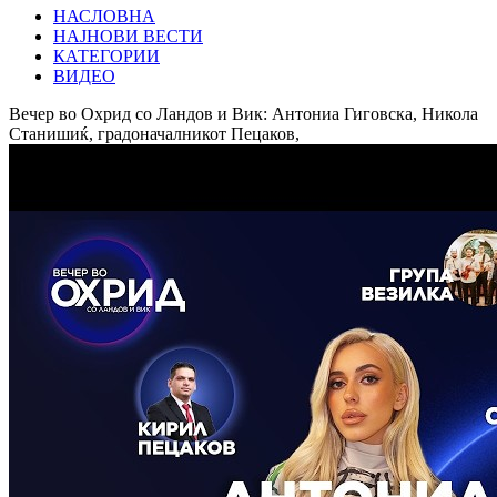
НАСЛОВНА
НАЈНОВИ ВЕСТИ
КАТЕГОРИИ
ВИДЕО
Вечер во Охрид со Ландов и Вик: Антониа Гиговска, Никола
Станишиќ, градоначалникот Пецаков,