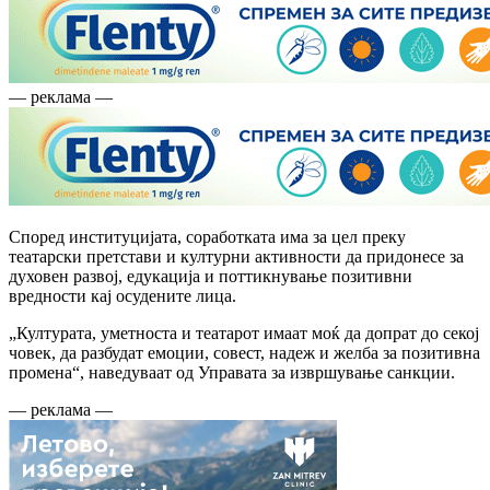
— реклама —
Според институцијата, соработката има за цел преку
театарски претстави и културни активности да придонесе за
духовен развој, едукација и поттикнување позитивни
вредности кај осудените лица.
„Културата, уметноста и театарот имаат моќ да допрат до секој
човек, да разбудат емоции, совест, надеж и желба за позитивна
промена“, наведуваат од Управата за извршување санкции.
— реклама —