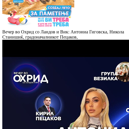
Вечер во Охрид со Ландов и Вик: Антониа Гиговска, Никола
Станишиќ, градоначалникот Пецаков,