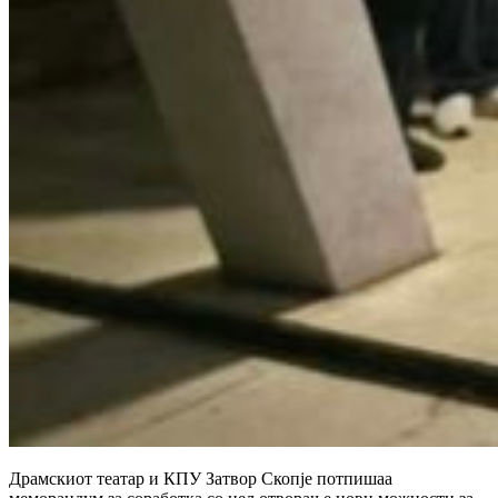
Драмскиот театар и КПУ Затвор Скопје потпишаа