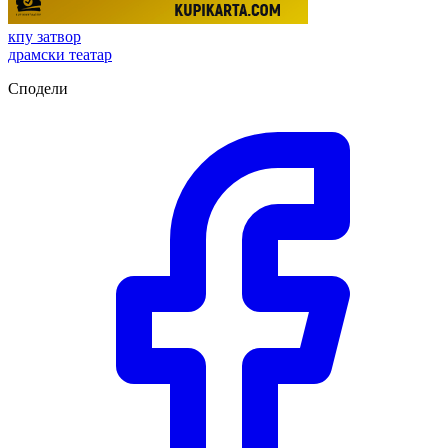
кпу затвор
драмски театар
Сподели