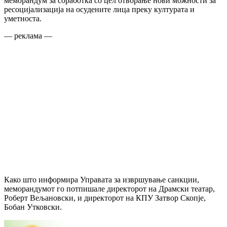
меморандум за соработка со цел отворање нови можности за
ресоцијализација на осудените лица преку културата и
уметноста.
— реклама —
Како што информира Управата за извршување санкции,
меморандумот го потпишале директорот на Драмски театар,
Роберт Вељановски, и директорот на КПУ Затвор Скопје,
Бобан Утковски.