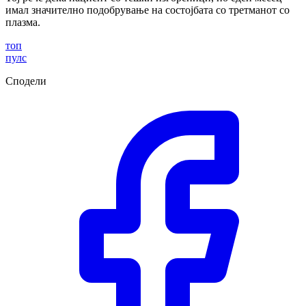
имал значително подобрување на состојбата со третманот со
плазма.
топ
пулс
Сподели