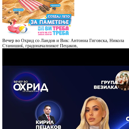
Вечер во Охрид со Ландов и Вик: Антониа Гиговска, Никола
Станишиќ, градоначалникот Пецаков,