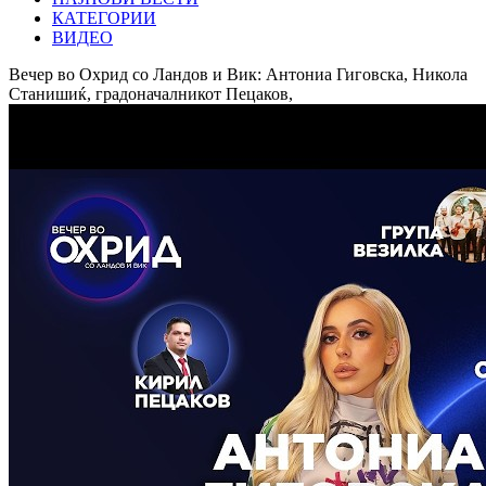
КАТЕГОРИИ
ВИДЕО
Вечер во Охрид со Ландов и Вик: Антониа Гиговска, Никола
Станишиќ, градоначалникот Пецаков,