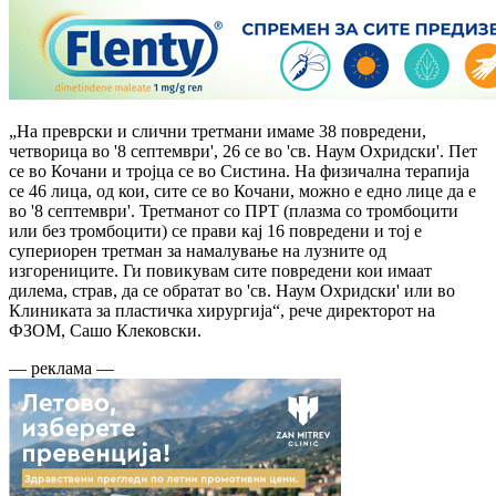
„На преврски и слични третмани имаме 38 повредени,
четворица во '8 септември', 26 се во 'св. Наум Охридски'. Пет
се во Кочани и тројца се во Систина. На физичална терапија
се 46 лица, од кои, сите се во Кочани, можно е едно лице да е
во '8 септември'. Третманот со ПРТ (плазма со тромбоцити
или без тромбоцити) се прави кај 16 повредени и тој е
супериорен третман за намалување на лузните од
изгорениците. Ги повикувам сите повредени кои имаат
дилема, страв, да се обратат во 'св. Наум Охридски' или во
Клиниката за пластичка хирургија“, рече директорот на
ФЗОМ, Сашо Клековски.
— реклама —