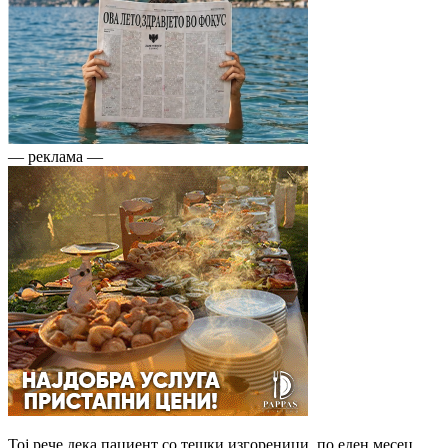
— реклама —
Тој рече дека пациент со тешки изгореници, по еден месец