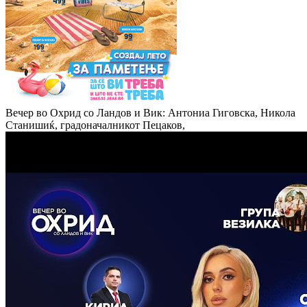
Вечер во Охрид со Ландов и Вик: Антониа Гиговска, Никола
Станишиќ, градоначалникот Пецаков,