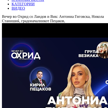
КАТЕГОРИИ
ВИДЕО
Вечер во Охрид со Ландов и Вик: Антониа Гиговска, Никола
Станишиќ, градоначалникот Пецаков,