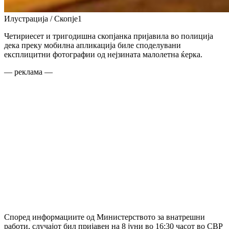
Илустрација / Скопје1
Четириесет и тригодишна скопјанка пријавила во полиција
дека преку мобилна апликација биле споделувани
експлицитни фотографии од нејзината малолетна ќерка.
— реклама —
Според информациите од Министерството за внатрешни
работи, случајот бил пријавен на 8 јуни во 16:30 часот во СВР