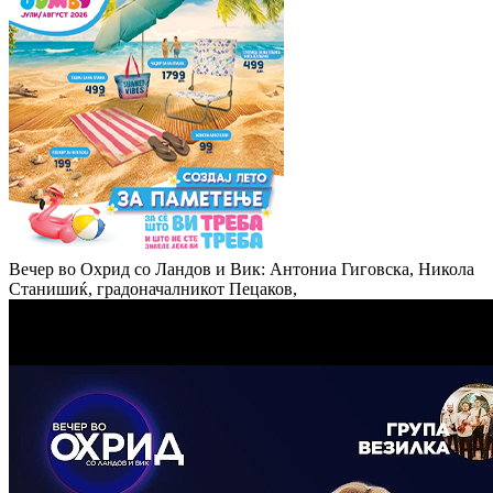
Вечер во Охрид со Ландов и Вик: Антониа Гиговска, Никола
Станишиќ, градоначалникот Пецаков,