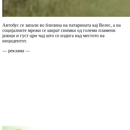
Автобус се запали во близина на патарината кај Велес, а на
социјалните мрежи се шират снимки од големи пламени
јазици и густ црн чад што се издига над местото на
инцидентот.
— реклама —