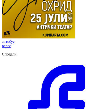
автобус
велес
Сподели