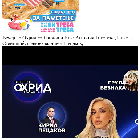
Вечер во Охрид со Ландов и Вик: Антониа Гиговска, Никола
Станишиќ, градоначалникот Пецаков,