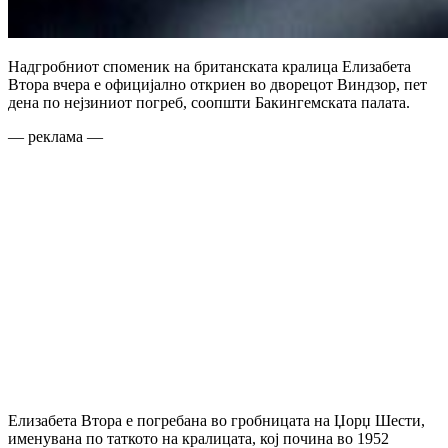
Надгробниот споменик на британската кралица Елизабета
Втора вчера е официјално откриен во дворецот Виндзор, пет
дена по нејзиниот погреб, соопшти Бакингемската палата.
— реклама —
Елизабета Втора е погребана во гробницата на Џорџ Шести,
именувана по таткото на кралицата, кој почина во 1952