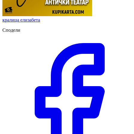
кралица елизабета
Сподели