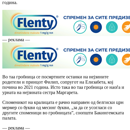
година.
— реклама —
Во таа гробница се посмртните останки на нејзините
родители и принцот Филип, сопругот на Елизабета, кој
почина во 2021 година. Исто така во таа гробница се наоѓа и
урната на нејзината сестра Маргарета.
Споменикот на кралицата е рачно направен од белгиски црн
мермер со букви од месинг букви, „за да се усогласи со
другите споменици во гробницата”, соопшти Бакингемската
палата.
— реклама —