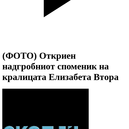
(ФОТО) Откриен
надгробниот споменик на
кралицата Елизабета Втора