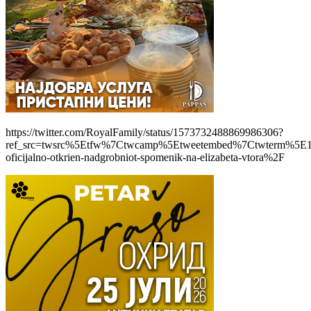
https://twitter.com/RoyalFamily/status/1573732488869986306?
ref_src=twsrc%5Etfw%7Ctwcamp%5Etweetembed%7Ctwterm%5E1
oficijalno-otkrien-nadgrobniot-spomenik-na-elizabeta-vtora%2F