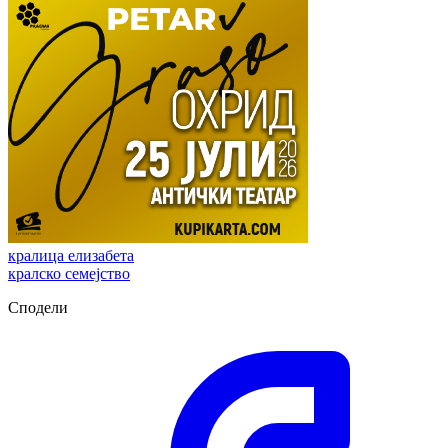
кралица елизабета
кралско семејство
Сподели