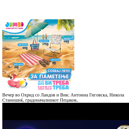
Вечер во Охрид со Ландов и Вик: Антониа Гиговска, Никола
Станишиќ, градоначалникот Пецаков,