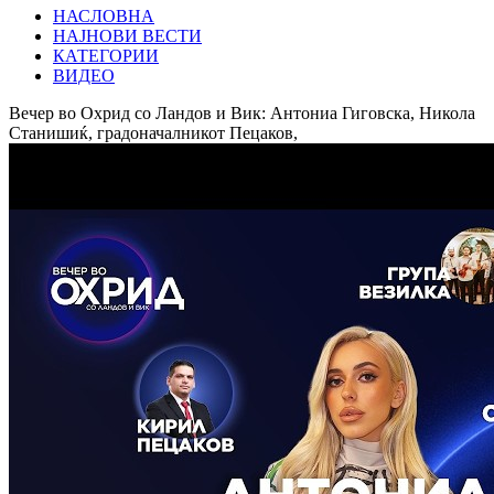
НАСЛОВНА
НАЈНОВИ ВЕСТИ
КАТЕГОРИИ
ВИДЕО
Вечер во Охрид со Ландов и Вик: Антониа Гиговска, Никола
Станишиќ, градоначалникот Пецаков,