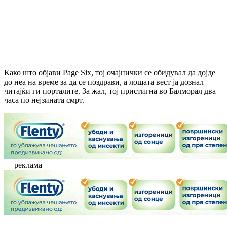
Како што објави Page Six, тој очајнички се обидувал да дојде
до неа на време за да се поздрави, а лошата вест ја дознал
читајќи ги порталите. За жал, тој пристигна во Балморал два
часа по нејзината смрт.
— реклама —