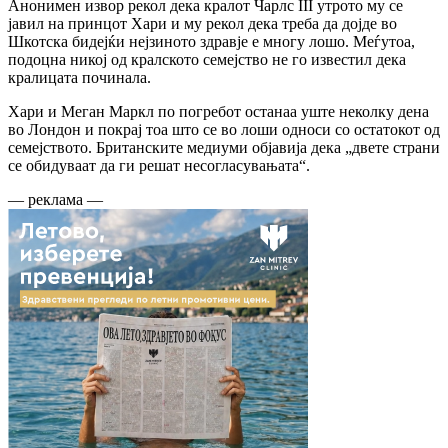
Анонимен извор рекол дека кралот Чарлс III утрото му се
јавил на принцот Хари и му рекол дека треба да дојде во
Шкотска бидејќи нејзиното здравје е многу лошо. Меѓутоа,
подоцна никој од кралското семејство не го известил дека
кралицата починала.
Хари и Меган Маркл по погребот останаа уште неколку дена
во Лондон и покрај тоа што се во лоши односи со остатокот од
семејството. Британските медиуми објавија дека „двете страни
се обидуваат да ги решат несогласувањата“.
— реклама —