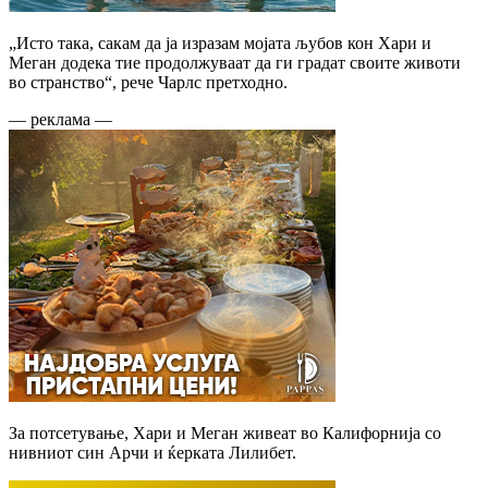
„Исто така, сакам да ја изразам мојата љубов кон Хари и
Меган додека тие продолжуваат да ги градат своите животи
во странство“, рече Чарлс претходно.
— реклама —
За потсетување, Хари и Меган живеат во Калифорнија со
нивниот син Арчи и ќерката Лилибет.