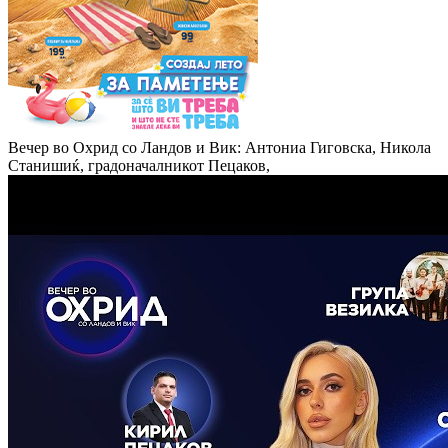
Вечер во Охрид со Ландов и Вик: Антониа Гиговска, Никола
Станишиќ, градоначалникот Пецаков,