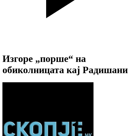
Изгоре „порше“ на
обиколницата кај Радишани