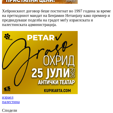
Хебронскиот договор беше постигнат во 1997 година за време
на претходниот мандат на Бенјамин Нетанјаху како премиер и
предвидуваше поделба на градот меѓу израелската и
палестинската администрација.
израел
палестина
Сподели