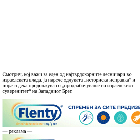
Смотрич, кој важи за еден од најтврдокорните десничари во
израелската влада, ја нарече одлуката „историска исправка“ и
порача дека продолжува со „продлабочување на израелскиот
суверенитет“ на Западниот Брег.
— реклама —