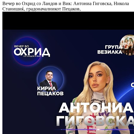
Вечер во Охрид со Ландов и Вик: Антониа Гиговска, Никола
Станишиќ, градоначалникот Пецаков,