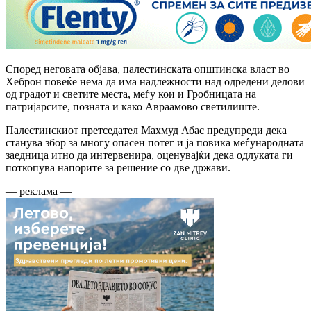
Според неговата објава, палестинската општинска власт во
Хеброн повеќе нема да има надлежности над одредени делови
од градот и светите места, меѓу кои и Гробницата на
патријарсите, позната и како Авраамово светилиште.
Палестинскиот претседател Махмуд Абас предупреди дека
станува збор за многу опасен потег и ја повика меѓународната
заедница итно да интервенира, оценувајќи дека одлуката ги
поткопува напорите за решение со две држави.
— реклама —