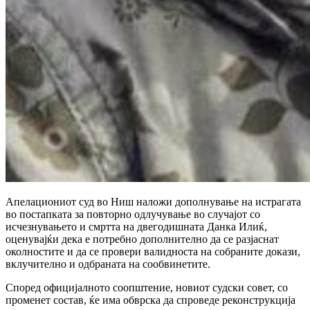
Апелациониот суд во Ниш наложи дополнување на истрагата
во постапката за повторно одлучување во случајот со
исчезнувањето и смртта на двегодишната Данка Илиќ,
оценувајќи дека е потребно дополнително да се разјаснат
околностите и да се провери валидноста на собраните докази,
вклучително и одбраната на сообвинетите.
Според официјалното соопштение, новиот судски совет, со
променет состав, ќе има обврска да спроведе реконструкција