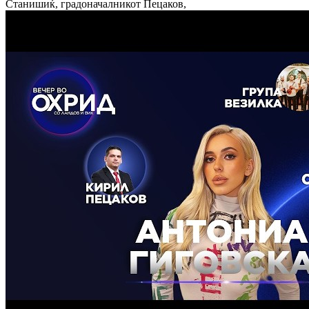
Станишиќ, градоначалникот Пецаков,