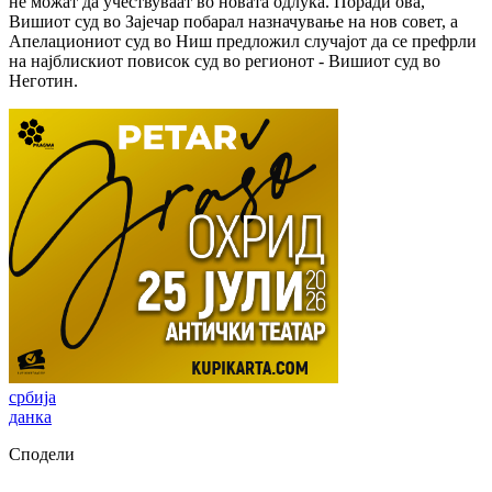
не можат да учествуваат во новата одлука. Поради ова,
Вишиот суд во Зајечар побарал назначување на нов совет, а
Апелациониот суд во Ниш предложил случајот да се префрли
на најблискиот повисок суд во регионот - Вишиот суд во
Неготин.
србија
данка
Сподели