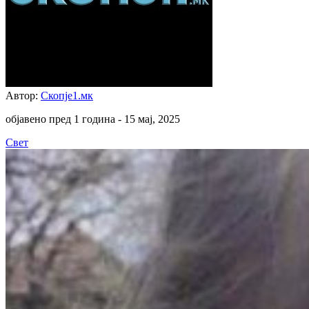
Автор:
Скопје1.мк
објавено пред 1 година -
15 мај, 2025
Свет