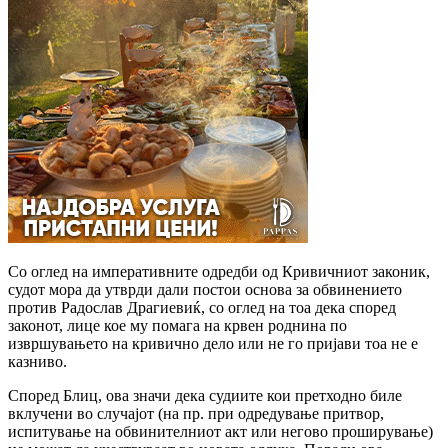
Со оглед на императивните одредби од Кривичниот законик,
судот мора да утврди дали постои основа за обвинението
против Радослав Драгиевиќ, со оглед на тоа дека според
законот, лице кое му помага на крвен роднина по
извршувањето на кривично дело или не го пријави тоа не е
казниво.
Според Блиц, ова значи дека судиите кои претходно биле
вклучени во случајот (на пр. при одредување притвор,
испитување на обвинителниот акт или негово проширување)