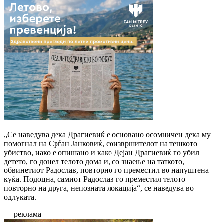
„Се наведува дека Драгиевиќ е основано осомничен дека му
помогнал на Срѓан Јанковиќ, соизвршителот на тешкото
убиство, иако е опишано и како Дејан Драгиевиќ го убил
детето, го донел телото дома и, со знаење на таткото,
обвинетиот Радослав, повторно го преместил во напуштена
куќа. Подоцна, самиот Радослав го преместил телото
повторно на друга, непозната локација“, се наведува во
одлуката.
— реклама —