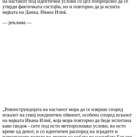
на настанот под идентични услови со цел попрецизно да се
утврди фактичката состојба, но и повторно да ја испита
мајката на Данка, Ивана Илиќ.
— реклама —
„Реконструкцијата на настанот мора да се изврши според
исказот на секој поединечен обвинет, особено според исказот
на мајката Ивана Илиќ, која мора повторно да биде испитана
како сведок - сите под исти метеоролошки услови, во исто
време од денот, и со идентичен распоред на зградите и
паркираното возило во дворот на куќата во населбата Бањско