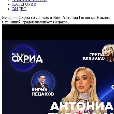
КАТЕГОРИИ
ВИДЕО
Вечер во Охрид со Ландов и Вик: Антониа Гиговска, Никола
Станишиќ, градоначалникот Пецаков,