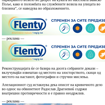
Поље, како и положбата на службените возила на улицата во
близина“, се наведува во образложението.
— реклама —
Реконструкцијата ќе се базира на досега собраните докази –
вклучувајќи извештаи од местото на злосторството, скици од
местото на настанот, фотографии и стручни мислења.
Апелациониот суд истакнува дека описот на кривичното дело
во однос на обвинетиот Радослав Драгиевиќ содржи
внатрешни противречности и е правно неодржлив.
— реклама —