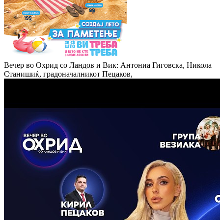
Вечер во Охрид со Ландов и Вик: Антониа Гиговска, Никола
Станишиќ, градоначалникот Пецаков,