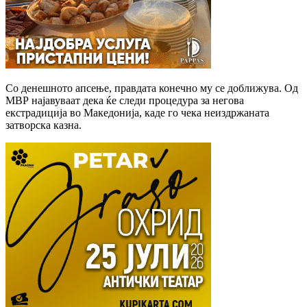
Со денешното апсење, правдата конечно му се доближува. Од
МВР најавуваат дека ќе следи процедура за негова
екстрадиција во Македонија, каде го чека неиздржаната
затворска казна.