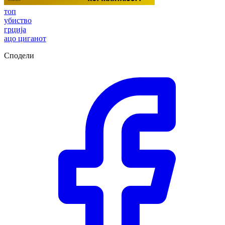
топ
убиство
грција
ацо циганот
Сподели