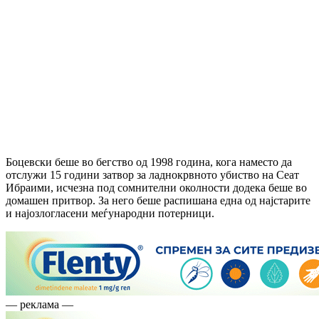
Боцевски беше во бегство од 1998 година, кога наместо да
отслужи 15 години затвор за ладнокрвното убиство на Сеат
Ибраими, исчезна под сомнителни околности додека беше во
домашен притвор. За него беше распишана една од најстарите
и најозлогласени меѓународни потерници.
— реклама —