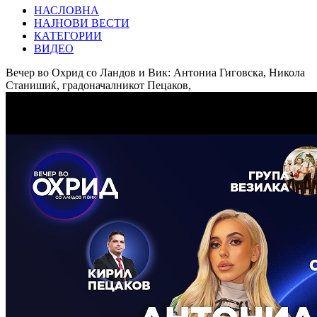
НАСЛОВНА
НАЈНОВИ ВЕСТИ
КАТЕГОРИИ
ВИДЕО
Вечер во Охрид со Ландов и Вик: Антониа Гиговска, Никола
Станишиќ, градоначалникот Пецаков,