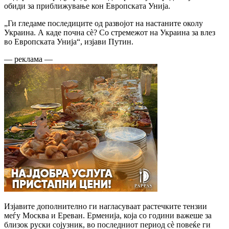
обиди за приближување кон Европската Унија.
„Ги гледаме последиците од развојот на настаните околу
Украина. А каде почна сè? Со стремежот на Украина за влез
во Европската Унија“, изјави Путин.
— реклама —
Изјавите дополнително ги нагласуваат растечките тензии
меѓу Москва и Ереван. Ерменија, која со години важеше за
близок руски сојузник, во последниот период сѐ повеќе ги