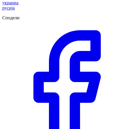
украина
русија
Сподели