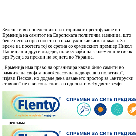
Зеленски во понеделникот и вторникот престојуваше во
Ерменија на самитот на Европската политичка заедница, што
беше негова прва посета на оваа јужнокавкаска држава. За
време на посетата тој се сретна со ерменскиот премиер Никол
Пашинјан и други лидери, повикувајќи на зголемен притисок
врз Русија за прекин на војната во Украина.
„Ерменија има право да организира какви било самити во
рамките на својата повеќенасочна надворешна политика“,
изјави Песков, но додаде дека давањето простор за „антируски
ставови“ не е во согласност со односите меѓу двете земји.
— реклама —