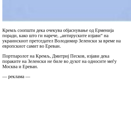
Кремљ соопшти дека очекува објаснување од Ерменија
поради, како што ги нарече, „антируските изјави“ на
украинскиот претседател Володимир Зеленски за време на
европскиот самит во Ереван.
Портпаролот на Кремљ, Дмитриј Песков, изјави дека
пораките на Зеленски не биле во духот на односите меѓу
Москва и Ереван.
— реклама —