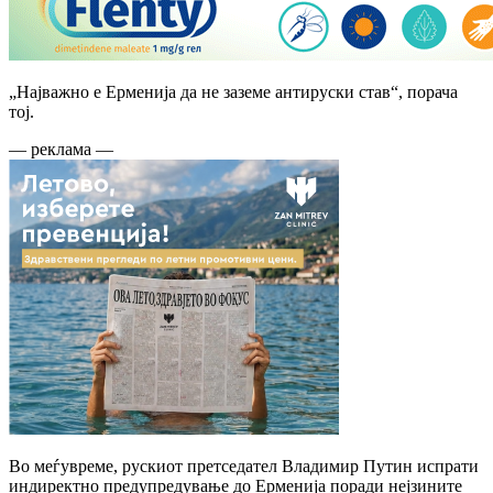
„Најважно е Ерменија да не заземе антируски став“, порача
тој.
— реклама —
Во меѓувреме, рускиот претседател Владимир Путин испрати
индиректно предупредување до Ерменија поради нејзините