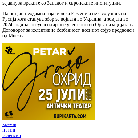
зајакнува врските со Западот и европските институции.
Пашинјан неодамна изјави дека Ерменија не е сојузник на
Русија кога станува збор за војната во Украина, а земјата во
2024 година го суспендираше учеството во Организацијата на
Договорот за колективна безбедност, воениот сојуз предводен
од Москва.
кремљ
путин
зеленски