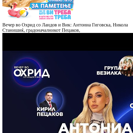
Вечер во Охрид со Ландов и Вик: Антониа Гиговска, Никола
Станишиќ, градоначалникот Пецаков,