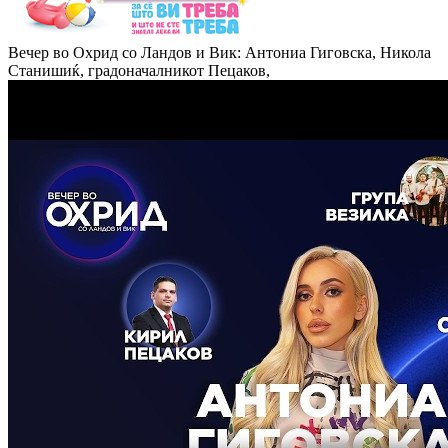
Вечер во Охрид со Ландов и Вик: Антониа Гиговска, Никола
Станишиќ, градоначалникот Пецаков,