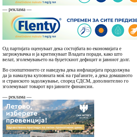
— реклама —
Од партијата оценуваат дека состојбата во економијата е
загрижувачка и ја критикуваат Владата поради, како што
велат, зголемувањето на буџетскиот дефицит и јавниот долг.
Во соопштението се наведува дека инфлацијата продолжува
да ја намалува куповната моќ на граѓаните, а дека домашното
и странското задолжување, според СДСМ, дополнително го
зголемуваат товарот врз јавните финансии.
— реклама —