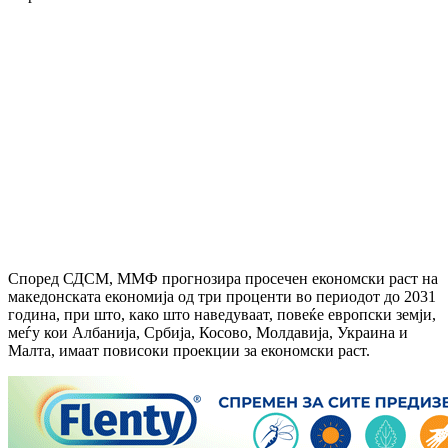
Според СДСМ, ММФ прогнозира просечен економски раст на
македонската економија од три проценти во периодот до 2031
година, при што, како што наведуваат, повеќе европски земји,
меѓу кои Албанија, Србија, Косово, Молдавија, Украина и
Малта, имаат повисоки проекции за економски раст.