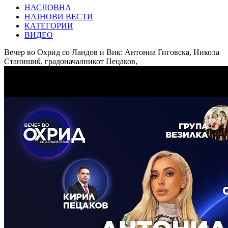
НАСЛОВНА
НАЈНОВИ ВЕСТИ
КАТЕГОРИИ
ВИДЕО
Вечер во Охрид со Ландов и Вик: Антониа Гиговска, Никола
Станишиќ, градоначалникот Пецаков,