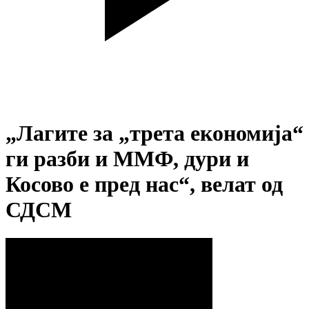
„Лагите за „трета економија“
ги разби и ММФ, дури и
Косово е пред нас“, велат од
СДСМ