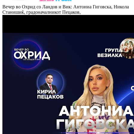
Вечер во Охрид со Ландов и Вик: Антониа Гиговска, Никола
Станишиќ, градоначалникот Пецаков,