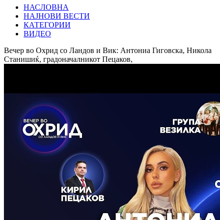
НАСЛОВНА
НАЈНОВИ ВЕСТИ
КАТЕГОРИИ
ВИДЕО
Вечер во Охрид со Ландов и Вик: Антониа Гиговска, Никола
Станишиќ, градоначалникот Пецаков,