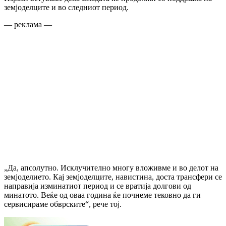
земјоделците и во следниот период.
— реклама —
„Да, апсолутно. Исклучително многу вложивме и во делот на
земјоделието. Кај земјоделците, навистина, доста трансфери се
направија изминатиот период и се вратија долгови од
минатото. Веќе од оваа година ќе почнеме тековно да ги
сервисираме обврските“, рече тој.