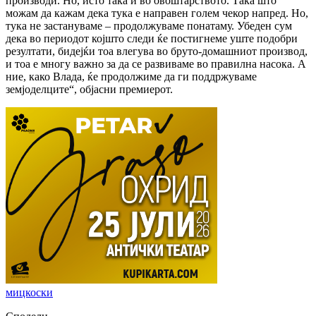
производи. Но, исто така и во овоштарството. Така што
можам да кажам дека тука е направен голем чекор напред. Но,
тука не застануваме – продолжуваме понатаму. Убеден сум
дека во периодот којшто следи ќе постигнеме уште подобри
резултати, бидејќи тоа влегува во бруто-домашниот производ,
и тоа е многу важно за да се развиваме во правилна насока. А
ние, како Влада, ќе продолжиме да ги поддржуваме
земјоделците“, објасни премиерот.
мицкоски