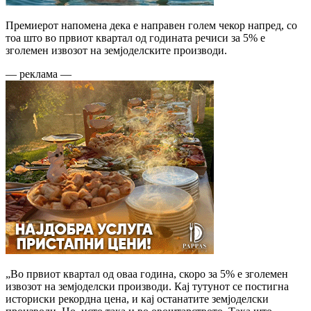
Премиерот напомена дека е направен голем чекор напред, со
тоа што во првиот квартал од годината речиси за 5% е
зголемен извозот на земјоделските производи.
— реклама —
„Во првиот квартал од оваа година, скоро за 5% е зголемен
извозот на земјоделски производи. Кај тутунот се постигна
историски рекордна цена, и кај останатите земјоделски