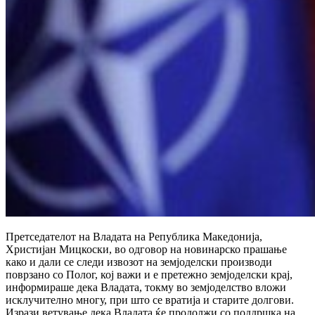
Претседателот на Владата на Република Македонија,
Христијан Мицкоски, во одговор на новинарско прашање
како и дали се следи извозот на земјоделски производи
поврзано со Полог, кој важи и е претежно земјоделски крај,
информираше дека Владата, токму во земјоделство вложи
исклучително многу, при што се вратија и старите долгови.
Изрази ветување дека Владата ќе продолжи со поддршка на