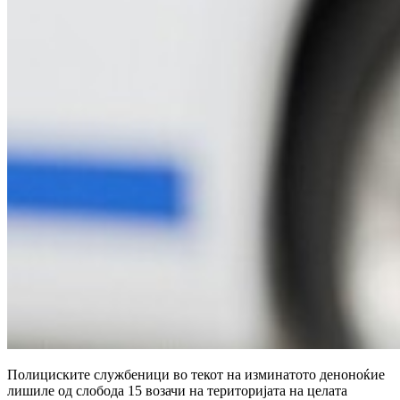
Полициските службеници во текот на изминатото деноноќие
лишиле од слобода 15 возачи на територијата на целата