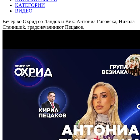
КАТЕГОРИИ
ВИДЕО
Вечер во Охрид со Ландов и Вик: Антониа Гиговска, Никола
Станишиќ, градоначалникот Пецаков,