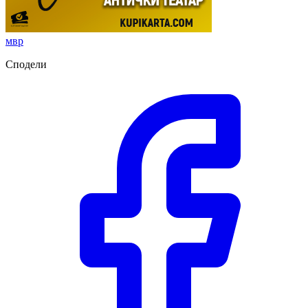
мвр
Сподели