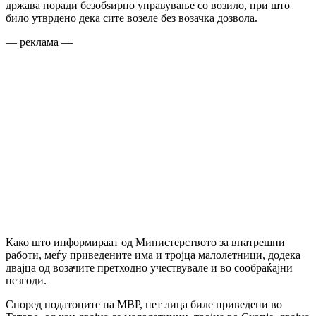
држава поради безобѕирно управување со возило, при што
било утврдено дека сите возеле без возачка дозвола.
— реклама —
Како што информираат од Министерството за внатрешни
работи, меѓу приведените има и тројца малолетници, додека
двајца од возачите претходно учествувале и во сообраќајни
незгоди.
Според податоците на МВР, пет лица биле приведени во