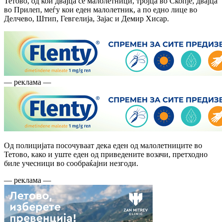
Тетово, од кои двајца се малолетници, тројца во Скопје, двајца
во Прилеп, меѓу кои еден малолетник, а по едно лице во
Делчево, Штип, Гевгелија, Зајас и Демир Хисар.
— реклама —
Од полицијата посочуваат дека еден од малолетниците во
Тетово, како и уште еден од приведените возачи, претходно
биле учесници во сообраќајни незгоди.
— реклама —