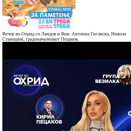
Вечер во Охрид со Ландов и Вик: Антониа Гиговска, Никола
Станишиќ, градоначалникот Пецаков,