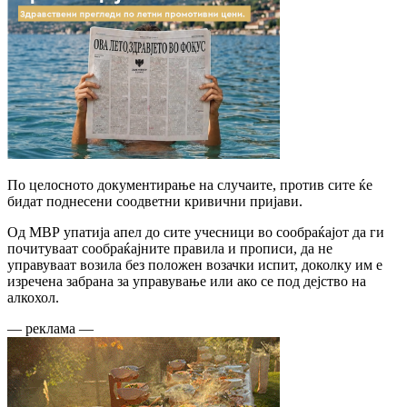
По целосното документирање на случаите, против сите ќе
бидат поднесени соодветни кривични пријави.
Од МВР упатија апел до сите учесници во сообраќајот да ги
почитуваат сообраќајните правила и прописи, да не
управуваат возила без положен возачки испит, доколку им е
изречена забрана за управување или ако се под дејство на
алкохол.
— реклама —