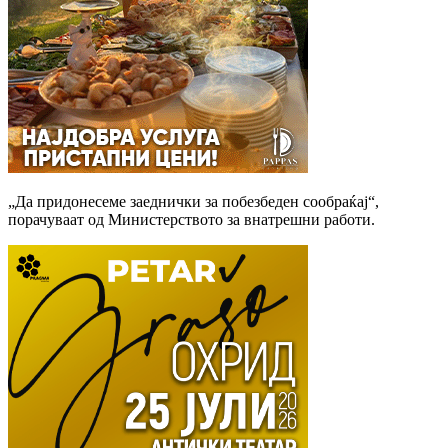
„Да придонесеме заеднички за побезбеден сообраќај“,
порачуваат од Министерството за внатрешни работи.