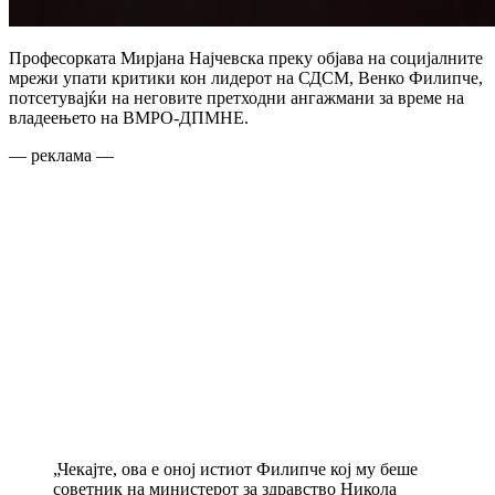
Професорката Мирјана Најчевска преку објава на социјалните
мрежи упати критики кон лидерот на СДСМ, Венко Филипче,
потсетувајќи на неговите претходни ангажмани за време на
владеењето на ВМРО-ДПМНЕ.
— реклама —
„Чекајте, ова е оној истиот Филипче кој му беше
советник на министерот за здравство Никола