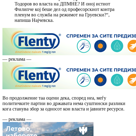
Тодоров во власта на ДПМНЕ? И оној истиот
Филипче кој беше дел од професорскиот контра
пленум во служба на режимот на Груевски?“,
напиша Најчевска.
— реклама —
Во продолжение таа оцени дека, според неа, меѓу
политичките партии во државата нема суштински разлики
кога станува збор за односот кон власта и јавните ресурси.
— реклама —