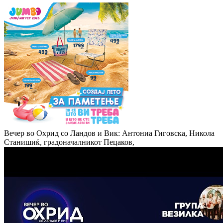
Вечер во Охрид со Ландов и Вик: Антониа Гиговска, Никола
Станишиќ, градоначалникот Пецаков,