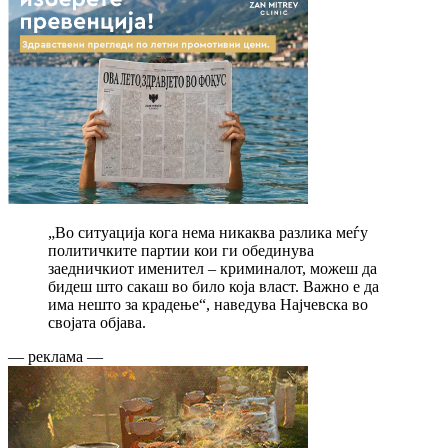
„Во ситуација кога нема никаква разлика меѓу
политичките партии кои ги обединува
заедничкиот именител – криминалот, можеш да
бидеш што сакаш во било која власт. Важно е да
има нешто за крадење“, наведува Најчевска во
својата објава.
— реклама —