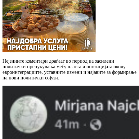
Нејзините коментари доаѓаат во период на засилени
политички препукувања меѓу власта и опозицијата околу
евроинтеграциите, уставните измени и најавите за формирање
на нови политички сојузи.