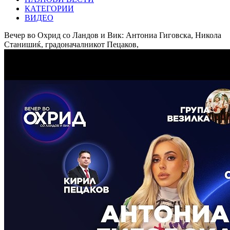
КАТЕГОРИИ
ВИДЕО
Вечер во Охрид со Ландов и Вик: Антониа Гиговска, Никола
Станишиќ, градоначалникот Пецаков,