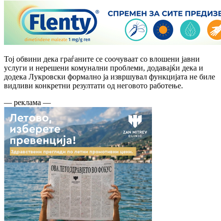
Тој обвини дека граѓаните се соочуваат со влошени јавни
услуги и нерешени комунални проблеми, додавајќи дека и
додека Лукровски формално ја извршувал функцијата не биле
видливи конкретни резултати од неговото работење.
— реклама —