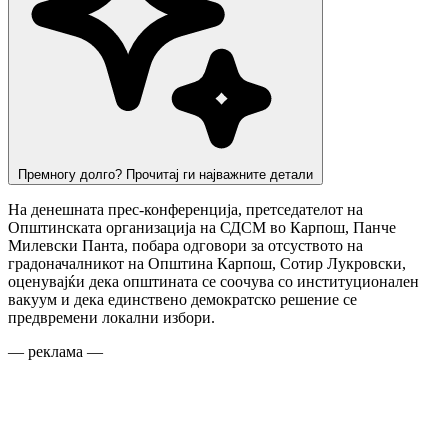
Премногу долго? Прочитај ги најважните детали
На денешната прес-конференција, претседателот на
Општинската организација на СДСМ во Карпош, Панче
Милевски Панта, побара одговори за отсуството на
градоначалникот на Општина Карпош, Сотир Лукровски,
оценувајќи дека општината се соочува со институционален
вакуум и дека единствено демократско решение се
предвремени локални избори.
— реклама —