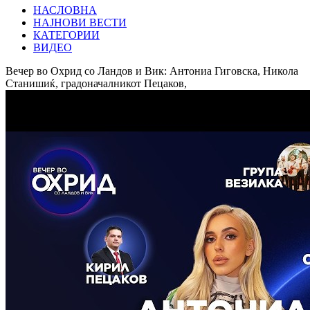
НАСЛОВНА
НАЈНОВИ ВЕСТИ
КАТЕГОРИИ
ВИДЕО
Вечер во Охрид со Ландов и Вик: Антониа Гиговска, Никола
Станишиќ, градоначалникот Пецаков,