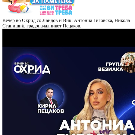
Вечер во Охрид со Ландов и Вик: Антониа Гиговска, Никола
Станишиќ, градоначалникот Пецаков,