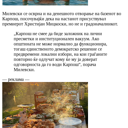
Милевски се осврна и на денешното отворање на базенот во
Карпош, посочувајќи дека на настанот присуствувал
премиерот Христијан Мицкоски, но не и градоначалникот.
„Карпош не смее да биде заложник на лични
пресметки и институционален вакуум. Ако
општината не може нормално да функционира,
тогаш единственото демократско решение се
предвремени локални избори, на кои граѓаните
повторно ќе одлучат кому ќе му ја доверат
одговорноста да го води Карпош“, порача
Милевски.
— реклама —