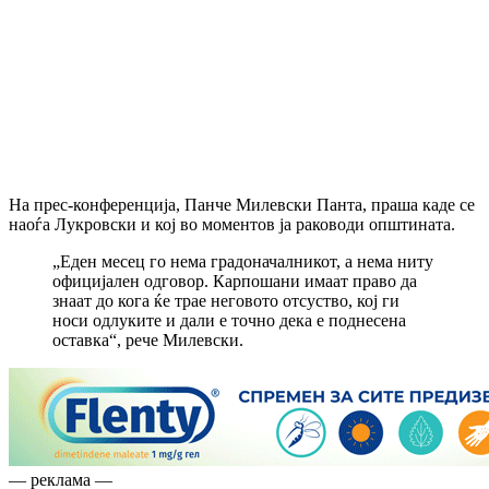
На прес-конференција, Панче Милевски Панта, праша каде се
наоѓа Лукровски и кој во моментов ја раководи општината.
„Еден месец го нема градоначалникот, а нема ниту
официјален одговор. Карпошани имаат право да
знаат до кога ќе трае неговото отсуство, кој ги
носи одлуките и дали е точно дека е поднесена
оставка“, рече Милевски.
— реклама —