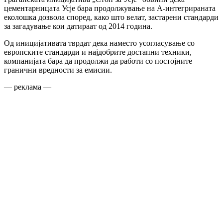
цементарницата Усје бара продолжување на А-интегрираната
еколошка дозвола според, како што велат, застарени стандарди
за загадување кои датираат од 2014 година.
Од иницијативата тврдат дека наместо усогласување со
европските стандарди и најдобрите достапни техники,
компанијата бара да продолжи да работи со постојните
гранични вредности за емисии.
— реклама —