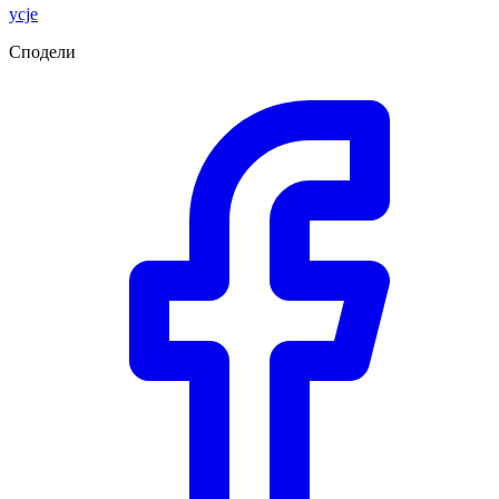
усје
Сподели