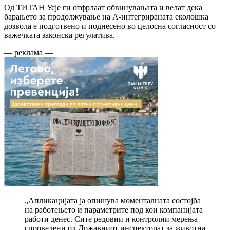
Од ТИТАН Усје ги отфрлаат обвинувањата и велат дека
барањето за продолжување на А-интегрираната еколошка
дозвола е подготвено и поднесено во целосна согласност со
важечката законска регулатива.
— реклама —
„Апликацијата ја опишува моменталната состојба
на работењето и параметрите под кои компанијата
работи денес. Сите редовни и контролни мерења
спроведени од Државниот инспекторат за животна