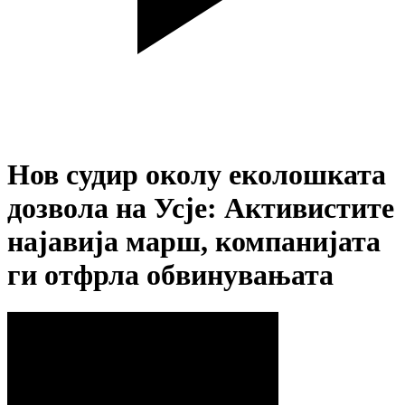
Нов судир околу еколошката
дозвола на Усје: Активистите
најавија марш, компанијата
ги отфрла обвинувањата