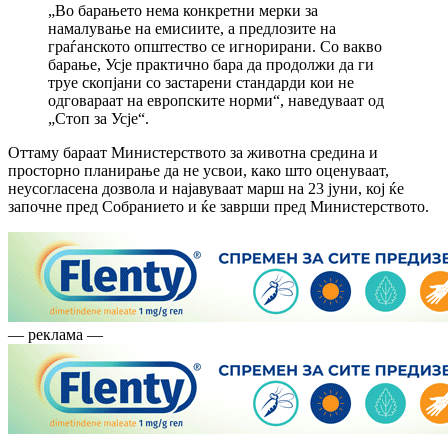
„Во барањето нема конкретни мерки за
намалување на емисиите, а предлозите на
граѓанското општество се игнорирани. Со вакво
барање, Усје практично бара да продолжи да ги
труе скопјани со застарени стандарди кои не
одговараат на европските норми“, наведуваат од
„Стоп за Усје“.
Оттаму бараат Министерството за животна средина и
просторно планирање да не усвои, како што оценуваат,
неусогласена дозвола и најавуваат марш на 23 јуни, кој ќе
започне пред Собранието и ќе заврши пред Министерството.
— реклама —