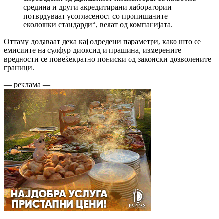
средина и други акредитирани лаборатории
потврдуваат усогласеност со пропишаните
еколошки стандарди“, велат од компанијата.
Оттаму додаваат дека кај одредени параметри, како што се
емисиите на сулфур диоксид и прашина, измерените
вредности се повеќекратно пониски од законски дозволените
граници.
— реклама —