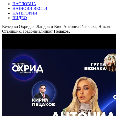
НАСЛОВНА
НАЈНОВИ ВЕСТИ
КАТЕГОРИИ
ВИДЕО
Вечер во Охрид со Ландов и Вик: Антониа Гиговска, Никола
Станишиќ, градоначалникот Пецаков,