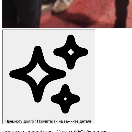
Премногу долго? Прочитај ги најважните детали
Граѓанската иницијатива „Стоп за Усје“ обвини дека