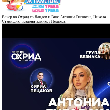
Вечер во Охрид со Ландов и Вик: Антониа Гиговска, Никола
Станишиќ, градоначалникот Пецаков,