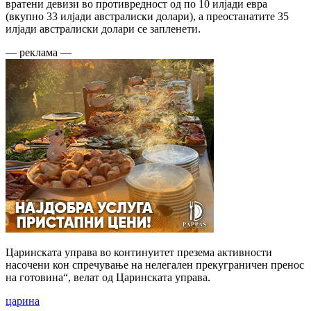
вратени девизи во противредност од по 10 илјади евра
(вкупно 33 илјади австралиски долари), а преостанатите 35
илјади австралиски долари се запленети.
— реклама —
Царинската управа во континуитет презема активности
насочени кон спречување на нелегален прекуграничен пренос
на готовина“, велат од Царинската управа.
царина