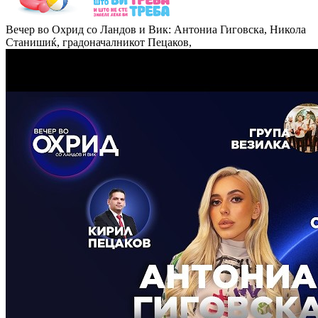
Вечер во Охрид со Ландов и Вик: Антониа Гиговска, Никола
Станишиќ, градоначалникот Пецаков,