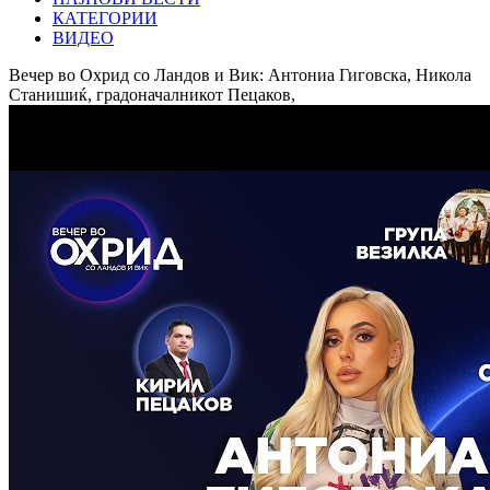
КАТЕГОРИИ
ВИДЕО
Вечер во Охрид со Ландов и Вик: Антониа Гиговска, Никола
Станишиќ, градоначалникот Пецаков,