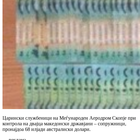
Царински службеници на Меѓународен Аеродром Скопје при
контрола на двајца македонски државјани – сопружници,
пронајдоа 68 илјади австралиски долари.
— реклама —