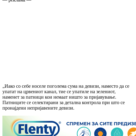
„Иако со себе носеле поголема сума на девизи, наместо да се
упатат на црвениот канал, тие се упатиле на зелениот,
наменет за патници кои немаат ништо за пријавување.
Патниците се селектирани за детална контрола при што се
пронајдени непријавените девизи.