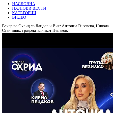
НАСЛОВНА
НАЈНОВИ ВЕСТИ
КАТЕГОРИИ
ВИДЕО
Вечер во Охрид со Ландов и Вик: Антониа Гиговска, Никола
Станишиќ, градоначалникот Пецаков,