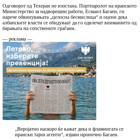
Одговорот од Техеран не изостана. Портпаролот на иранското
Министерство за надворешни работи, Есмаил Багаеи, ги
нарече обвинувањата „целосна бесмислица“ и оцени дека
албанските власти се обидуваат да го одвлечат вниманието од
барањата на сопствените граѓани.
— реклама —
„Веројатно наскоро ќе кажат дека и фламингата се
ирански тајни агенти“, изјави иронично Багаеи.