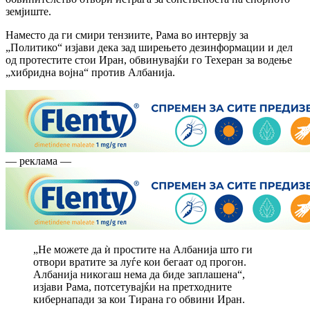
земјиште.
Наместо да ги смири тензиите, Рама во интервју за
„Политико“ изјави дека зад ширењето дезинформации и дел
од протестите стои Иран, обвинувајќи го Техеран за водење
„хибридна војна“ против Албанија.
— реклама —
„Не можете да ѝ простите на Албанија што ги
отвори вратите за луѓе кои бегаат од прогон.
Албанија никогаш нема да биде заплашена“,
изјави Рама, потсетувајќи на претходните
кибернапади за кои Тирана го обвини Иран.