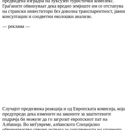
предвидена изградба на луксузен туристички комплекс.
Граѓаните обвинуваат дека вредно земјиште им се отстапува
на странски инвеститори без доволна транспарентност, јавни
консултации и соодветни еколошки анализи.
— реклама —
Случајот предизвика реакција и од Европската комисија, која
предупреди дека измените на законите за заштитените
подрачја би можеле да го загрозат европскиот пат на
Албанија. Во меѓувреме, албанското Специјално
обвинителство отвори истрага за сопственоста на спорното