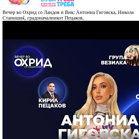
Вечер во Охрид со Ландов и Вик: Антониа Гиговска, Никола
Станишиќ, градоначалникот Пецаков,