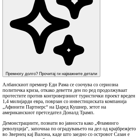
Премногу долго? Прочитај ги најважните детали
Албанскиот премиер Еди Рама се соочува со сериозна
политичка криза, откако деветти ден по ред продолжуваат
протестите против контроверзниот туристички проект вреден
1,4 милијарди евра, поврзан со инвестициската компанија
„Афинити Партнерс“ на Џаред Кушнер, зетот на
американскиот претседател Доналд Трамп.
Демонстрациите, познати во јавноста како „Фламинго
револуција“, започнаа по оградувањето на дел од крајбрежјето
во Звернец кај Валона, каде што заедно со островот Сазан е