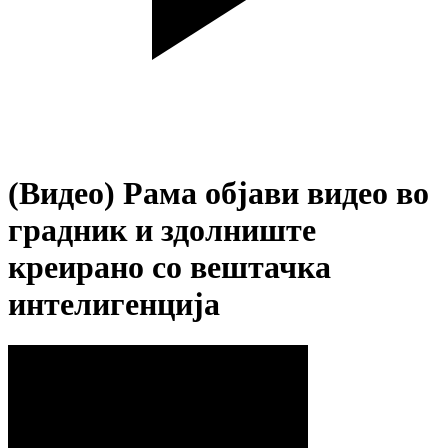
(Видео) Рама објави видео во
градник и здолниште
креирано со вештачка
интелигенција