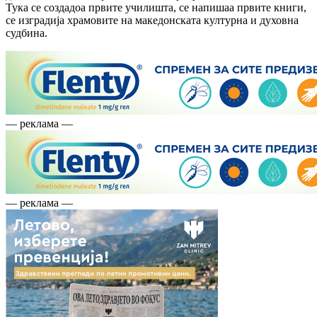
Тука се создадоа првите училишта, се напишаа првите книги,
се изградија храмовите на македонската културна и духовна
судбина.
— реклама —
— реклама —