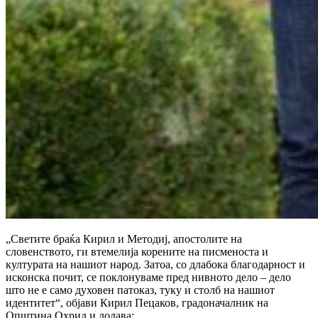
„Светите браќа Кирил и Методиј, апостолите на
словенството, ги втемелија корените на писменоста и
културата на нашиот народ. Затоa, со длабока благодарност и
исконска почит, се поклонуваме пред нивното дело – дело
што не е само духовен патоказ, туку и столб на нашиот
идентитет“, објави Кирил Пецаков, градоначалник на
Општина Охрид и додава: