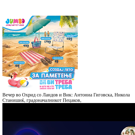
Вечер во Охрид со Ландов и Вик: Антониа Гиговска, Никола
Станишиќ, градоначалникот Пецаков,