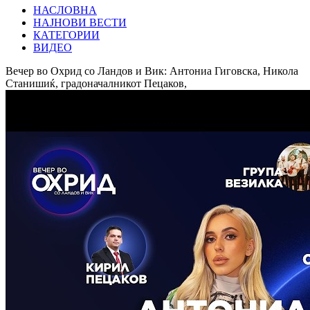
НАСЛОВНА
НАЈНОВИ ВЕСТИ
КАТЕГОРИИ
ВИДЕО
Вечер во Охрид со Ландов и Вик: Антониа Гиговска, Никола
Станишиќ, градоначалникот Пецаков,