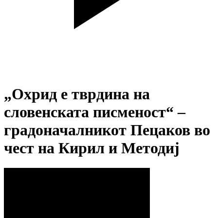
„Охрид е тврдина на
словенската писменост“ –
градоначалникот Пецаков во
чест на Кирил и Методиј