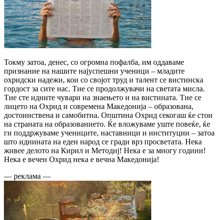
Токму затоа, денес, со огромна пофалба, им оддаваме
признание на нашите најуспешни ученици – младите
охридски надежи, кои со својот труд и талент се вистинска
гордост за сите нас. Тие се продолжувачи на светата мисла.
Тие сте идните чувари на знаењето и на вистината. Тие се
лицето на Охрид и современа Македонија – образована,
достоинствена и самобитна. Општина Охрид секогаш ќе стои
на страната на образованието. Ќе вложуваме уште повеќе, ќе
ги поддржуваме учениците, наставници и институции – затоа
што иднината на еден народ се гради врз просветата. Нека
живее делото на Кирил и Методиј! Нека е за многу години!
Нека е вечен Охрид нека е вечна Македонија!
— реклама —