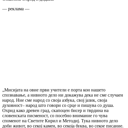
— реклама —
„Мисијата на овие први учители е порта кон нашето
спознавање, а нивното дело ни докажува дека не сме случаен
народ. Ние сме народ со своја азбука, свој јазик, своја
духовност– народ што говори со срце и пишува со душа.
Охрид како древен град, скапоцен бисер и тврдина на
словенската писменост, со посебно внимание го чува
споменот на Светите Кирил и Методиј. Тука нивното дело
доби живот, во секој камен, во секоја буква, во секое писание.