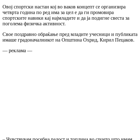
Овој спортски настан кој во ваков концепт се организира
четврта година по ред има за цел е да ги промовира
спортските навики кај најмладите и да ја подигне свеста за
поголема физичка активност.
Свое поздравно обраќање пред младите учесници и публиката
имаше градоначалникот на Општина Охрид, Кирил Пецаков.
— реклама —
– Чувствувам посебна радост и топлина во срцето што имам