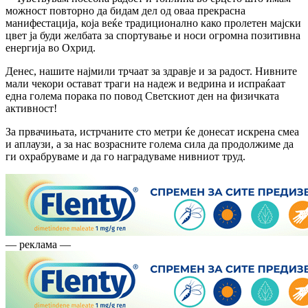
можност повторно да бидам дел од оваа прекрасна
манифестација, која веќе традиционално како пролетен мајски
цвет ја буди желбата за спортување и носи огромна позитивна
енергија во Охрид.
Денес, нашите најмили трчаат за здравје и за радост. Нивните
мали чекори остават траги на надеж и ведрина и испраќаат
една голема порака по повод Светскиот ден на физичката
активност!
За првачињата, истрчаните сто метри ќе донесат искрена смеа
и аплаузи, а за нас возрасните голема сила да продолжиме да
ги охрабруваме и да го наградуваме нивниот труд.
— реклама —