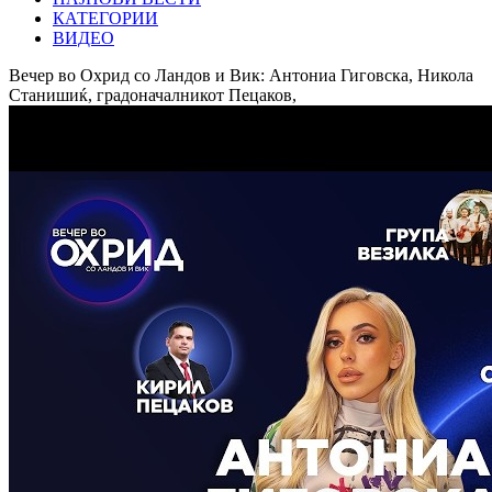
КАТЕГОРИИ
ВИДЕО
Вечер во Охрид со Ландов и Вик: Антониа Гиговска, Никола
Станишиќ, градоначалникот Пецаков,