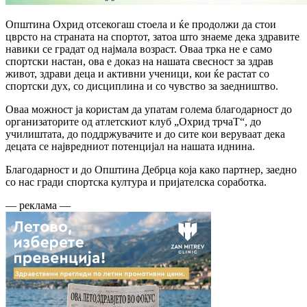
Општина Охрид отсекогаш стоела и ќе продолжи да стои
цврсто на страната на спортот, затоа што знаеме дека здравите
навики се градат од најмала возраст. Оваа трка не е само
спортски настан, ова е доказ на нашата свесност за здрав
живот, здрави деца и активни ученици, кои ќе растат со
спортски дух, со дисциплина и со чувство за заедништво.
Оваа можност ја користам да упатам голема благодарност до
организаторите од атлетскиот клуб „Охрид трчаТ“, до
училиштата, до поддржувачите и до сите кои веруваат дека
децата се највредниот потенцијал на нашата иднина.
Благодарност и до Општина Дебрца која како партнер, заедно
со нас гради спортска култура и пријателска соработка.
— реклама —