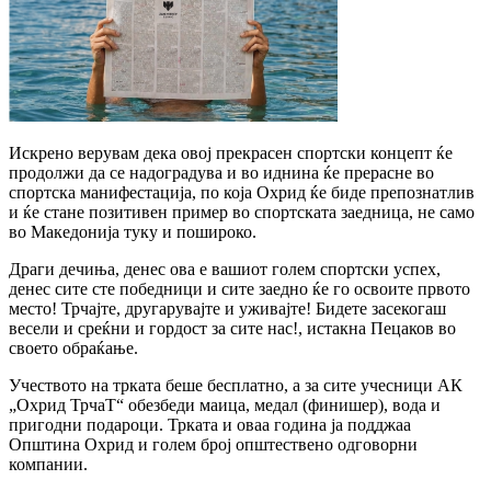
Искрено верувам дека овој прекрасен спортски концепт ќе
продолжи да се надоградува и во иднина ќе прерасне во
спортска манифестација, по која Охрид ќе биде препознатлив
и ќе стане позитивен пример во спортската заедница, не само
во Македонија туку и пошироко.
Драги дечиња, денес ова е вашиот голем спортски успех,
денес сите сте победници и сите заедно ќе го освоите првото
место! Трчајте, другарувајте и уживајте! Бидете засекогаш
весели и среќни и гордост за сите нас!, истакна Пецаков во
своето обраќање.
Учеството на трката беше бесплатно, а за сите учесници АК
„Охрид ТрчаТ“ обезбеди маица, медал (финишер), вода и
пригодни подароци. Трката и оваа година ја подджаа
Општина Охрид и голем број општествено одговорни
компании.