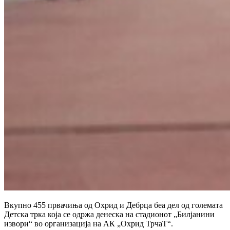
Вкупно 455 првачиња од Охрид и Дебрца беа дел од големата
Детска трка која се одржа денеска на стадионот „Билјанини
извори“ во организација на АК „Охрид ТрчаТ“.