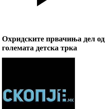
Охридските првачиња дел од
големата детска трка