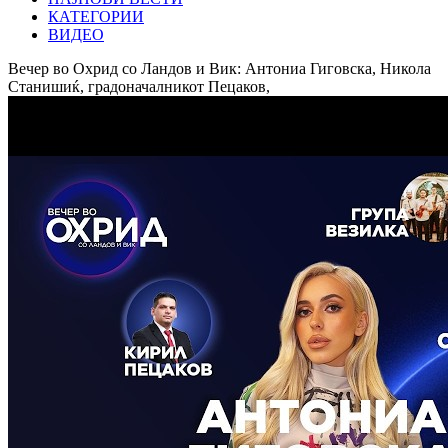
КАТЕГОРИИ
ВИДЕО
Вечер во Охрид со Ландов и Вик: Антониа Гиговска, Никола
Станишиќ, градоначалникот Пецаков,