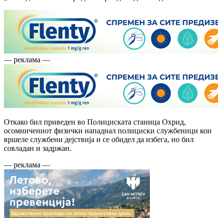
— реклама —
Откако бил приведен во Полициската станица Охрид,
осомничениот физички нападнал полициски службеници кои
вршеле службени дејствија и се обидел да избега, но бил
совладан и задржан.
— реклама —