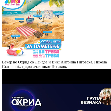
Вечер во Охрид со Ландов и Вик: Антониа Гиговска, Никола
Станишиќ, градоначалникот Пецаков,