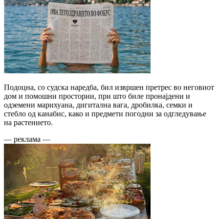
Подоцна, со судска наредба, бил извршен претрес во неговиот
дом и помошни простории, при што биле пронајдени и
одземени марихуана, дигитална вага, дробилка, семки и
стебло од канабис, како и предмети погодни за одгледување
на растението.
— реклама —