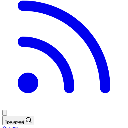
Пребарувај
Контакт