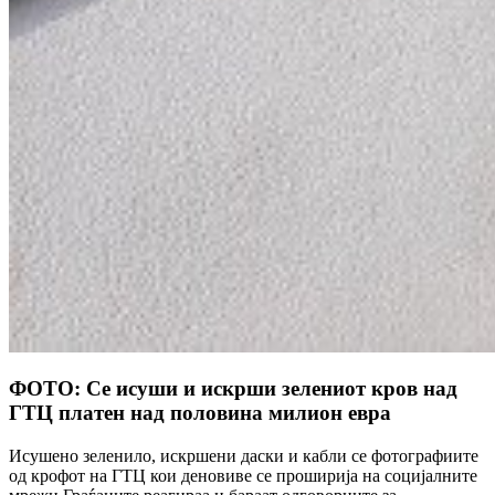
ФОТО: Се исуши и искрши зелениот кров над
ГТЦ платен над половина милион евра
Исушено зеленило, искршени даски и кабли се фотографиите
од крофот на ГТЦ кои деновиве се проширија на социјалните