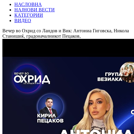
НАСЛОВНА
НАЈНОВИ ВЕСТИ
КАТЕГОРИИ
ВИДЕО
Вечер во Охрид со Ландов и Вик: Антониа Гиговска, Никола
Станишиќ, градоначалникот Пецаков,