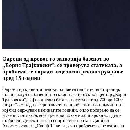
Одрони од кровот го затворија базенот во
„Борис Трајковски“: се проверува статиката, а
проблемот е поради нецелосно реконструирање
пред 15 години
Одрони од кровот и делови од панел плочите од стиропор,
ставија клуч на базенот во склоп на спортскиот центар „Борис
Трајковски“, кој на дневна база го посетуваат од 700 до 1000
лица. Со оглед на сериозноста на проблемот, но и начинот на
кој бил одржуван изминатите години, било побарано да се
измери статиката, која треба да покаже дали кровниот дел е
стабилен. Директорот на спортскиот центар, Данијел
Апостолоски за „Скопје1“ вели дека проблемот е резултат на