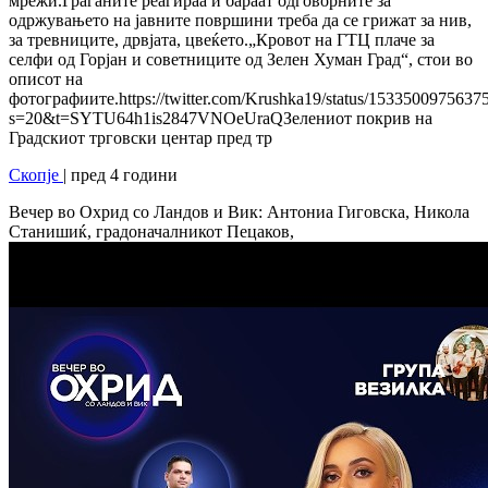
мрежи.Граѓаните реагираа и бараат одговорните за
одржувањето на јавните површини треба да се грижат за нив,
за тревниците, дрвјата, цвеќето.„Кровот на ГТЦ плаче за
селфи од Горјан и советниците од Зелен Хуман Град“, стои во
описот на
фотографиите.https://twitter.com/Krushka19/status/153350097563
s=20&t=SYTU64h1is2847VNOeUraQЗелениот покрив на
Градскиот трговски центар пред тр
Скопје
| пред 4 години
Вечер во Охрид со Ландов и Вик: Антониа Гиговска, Никола
Станишиќ, градоначалникот Пецаков,