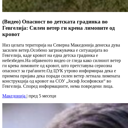
(Видео) Опасност во детската градинка во
Гевгелија: Силен ветер ги крена лимовите од
кровот
Низ целата територија на Северна Македонија денеска дува
засилен ветер.Особено загрижувачка е ситуацијата во
Гевгелија, каде кровот на една детска градинка е
небезбеден.На објавеното видео се гледа како силниот ветер
ги крева лимовите од кровот, што претставува сериозна
опасност за граѓаните.Од ЦУК утрово информираа дека е
примена пријава дека поради силен ветер летнала лимената
конструкција од кровот на СОУ „Јосиф Јосифовски“ во
Гевгелија. Според информациите, нема повредени лица.
Македонија
| пред 5 месеци