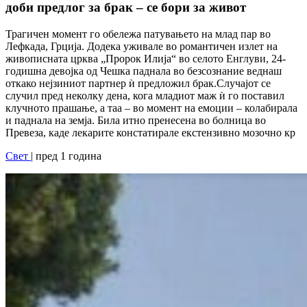
доби предлог за брак – се бори за живот
Трагичен момент го обележа патувањето на млад пар во
Лефкада, Грција. Додека уживале во романтичен излет на
живописната црква „Пророк Илија“ во селото Енглуви, 24-
годишна девојка од Чешка паднала во безсознание веднаш
откако нејзиниот партнер ѝ предложил брак.Случајот се
случил пред неколку дена, кога младиот маж ѝ го поставил
клучното прашање, а таа – во момент на емоции – колабирала
и паднала на земја. Била итно пренесена во болница во
Превеза, каде лекарите констатирале екстензивно мозочно кр
Свет
| пред 1 година