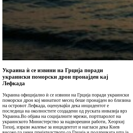
Украина ѝ се извини на Грција поради
украински поморски дрон пронајден кај
Лефкада
Украина официјално ѝ се извини на Грција поради украински
поморски дрон кој минатиот месец беше пронајден во близина
на островот Лефкада, оценувајќи дека инцидентот е
последица на околностите создадени од руската инвазија врз
Украина.Во објава на социјалните мрежи, портпаролот на
украинското Министерство за надворешни работи, Хеорхиј
Тихиј, изрази жалење за инцидентот и нагласи дека Киев
високо го цени пријателството со Грција и поддршката што ја