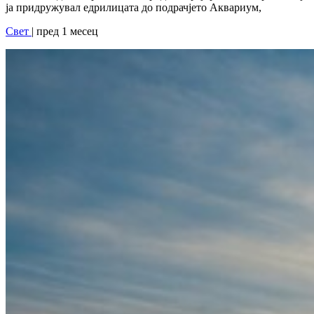
ја придружувал едрилицата до подрачјето Аквариум,
Свет
| пред 1 месец