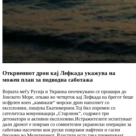
Откриениот дрон кај Лефкада укажува на
можен план за подводна саботажа
Војната меѓу Русија и Украина неочекувано се прошири до
Јонското Море, откако во четврток кај Лефкада на брегот беше
исфрлен воен „камиказе“ морски дрон наполнет со
експлозиви, пишува Екатимерини.Тој бил опремен со
сателитска комуникација „Старлинк“, содржел три
детонатори и активни експлозиви.Истражителите испитуваат
дали дронот е поврзан со сомнителни украински операции за
саботажа насочени кон руски поврзани нафтени и гасни
бродови во Медитеранот. Властите исто така проверуваат