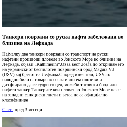
Танкери поврзани со руска нафта забележани во
близина на Лефкада
Најмалку два танкери поврзани со транспорт на руски
нафтени производи пловеле во Јонското Море во близина на
Лефкада, објави „Kathimerini“.Оваа вест доаѓа по откривањето
на украинскиот беспилотен површински брод Magura V3
(USV) кај брегот на Лефкада.Според извештаи, USV-то
наводно било натоварено со активни експлозиви и
дизајнирано да се судри со цел, можеби трговски брод или
нафтен танкер.Танкерите кои пловат во Јонското Море не се
на западни санкциски листи и затоа не се официјално
класифицира
Свет
| пред 3 месеци