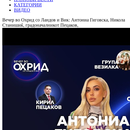
КАТЕГОРИИ
ВИДЕО
Вечер во Охрид со Ландов и Вик: Антониа Гиговска, Никола
Станишиќ, градоначалникот Пецаков,