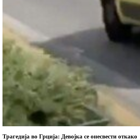
Трагедија во Грција: Девојка се онесвести откако