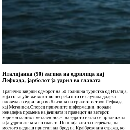
Италијанка (50) загина на едрилица кај
Лефкада, јарболот ја удрил во главата
Трагично заврши одморот на 50-годишна туристка од Италија,
која го загуби животот во несреќа што се случила додека
пловела со едрилица во близина на грчкиот остров Лефкада,
кај Меганиси.Според првичните информации, поради
ненадејна промена на јачината и правецот на ветерот,
хоризонталниот метален носач на едрото нагло се придвижил
и ја удрил жената во главата.По пријавата за несреќата, на
местото веднаш пристигнал брод на Крајбрежната стража, кој