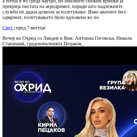
а потоа и во среда наутро, но обилните снежни врнежи ја
прекрија пистата на аеродромот, поради што надлежните
служби не дадоа дозвола за полетување. Иако авионот бил
одмрзнат, полетувањето било одложено во по
Свет
| пред 7 месеци
Вечер во Охрид со Ландов и Вик: Антониа Гиговска, Никола
Станишиќ, градоначалникот Пецаков,