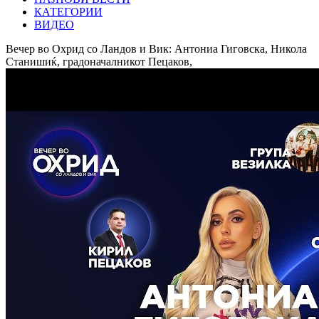
КАТЕГОРИИ
ВИДЕО
Вечер во Охрид со Ландов и Вик: Антониа Гиговска, Никола
Станишиќ, градоначалникот Пецаков,