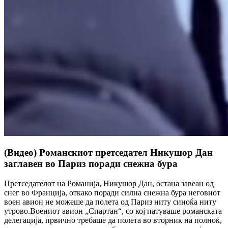
(Видео) Романскиот претседател Никушор Дан
заглавен во Париз поради снежна бура
Претседателот на Романија, Никушор Дан, остана завеан од
снег во Франција, откако поради силна снежна бура неговиот
воен авион не можеше да полета од Париз ниту синоќа ниту
утрово.Воениот авион „Спартан“, со кој патуваше романската
делегација, првично требаше да полета во вторник на полноќ,