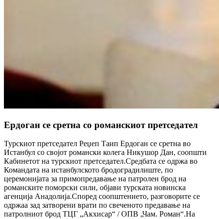
Ердоган се сретна со романскиот претседател
Турскиот претседател Реџеп Таип Ердоган се сретна во
Истанбул со својот романски колега Никушор Дан, соопшти
Кабинетот на турскиот претседател.Средбата се одржа во
Командата на истанбулското бродоградилиште, по
церемонијата за примопредавање на патролен брод на
романските поморски сили, објави турската новинска
агенција Анадолија.Според соопштението, разговорите се
одржаа зад затворени врати по свеченото предавање на
патролниот брод ТЦГ „Акхисар“ / ОПВ „Чам. Роман“.На