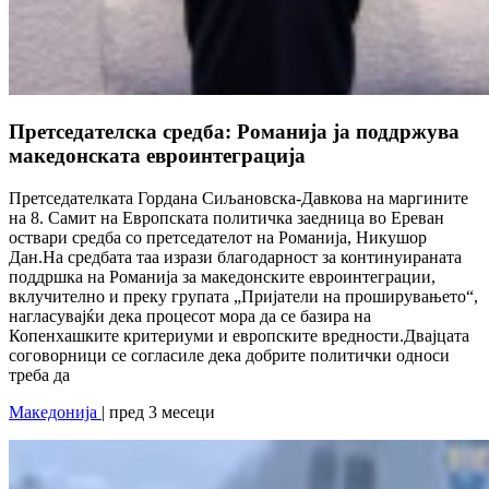
Претседателска средба: Романија ја поддржува
македонската евроинтеграција
Претседателката Гордана Сиљановска-Давкова на маргините
на 8. Самит на Европската политичка заедница во Ереван
оствари средба со претседателот на Романија, Никушор
Дан.На средбата таа изрази благодарност за континуираната
поддршка на Романија за македонските евроинтеграции,
вклучително и преку групата „Пријатели на проширувањето“,
нагласувајќи дека процесот мора да се базира на
Копенхашките критериуми и европските вредности.Двајцата
соговорници се согласиле дека добрите политички односи
треба да
Македонија
| пред 3 месеци