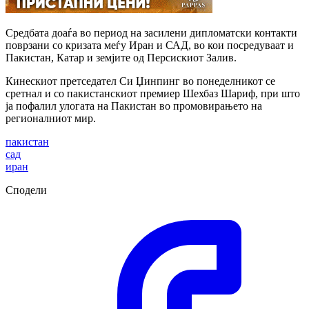
Средбата доаѓа во период на засилени дипломатски контакти
поврзани со кризата меѓу Иран и САД, во кои посредуваат и
Пакистан, Катар и земјите од Персискиот Залив.
Кинескиот претседател Си Џинпинг во понеделникот се
сретнал и со пакистанскиот премиер Шехбаз Шариф, при што
ја пофалил улогата на Пакистан во промовирањето на
регионалниот мир.
пакистан
сад
иран
Сподели