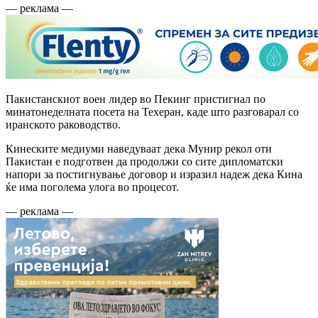
— реклама —
Пакистанскиот воен лидер во Пекинг пристигнал по
минатонеделната посета на Техеран, каде што разговарал со
иранското раководство.
Кинеските медиуми наведуваат дека Мунир рекол оти
Пакистан е подготвен да продолжи со сите дипломатски
напори за постигнување договор и изразил надеж дека Кина
ќе има поголема улога во процесот.
— реклама —