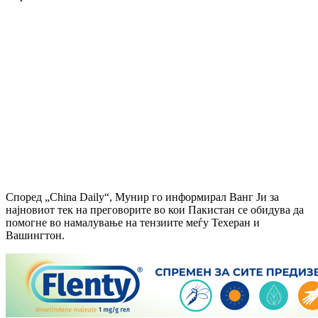
Според „China Daily“, Мунир го информирал Ванг Ји за
најновиот тек на преговорите во кои Пакистан се обидува да
помогне во намалување на тензиите меѓу Техеран и
Вашингтон.