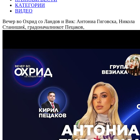
КАТЕГОРИИ
ВИДЕО
Вечер во Охрид со Ландов и Вик: Антониа Гиговска, Никола
Станишиќ, градоначалникот Пецаков,