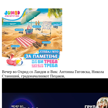
Вечер во Охрид со Ландов и Вик: Антониа Гиговска, Никола
Станишиќ, градоначалникот Пецаков,