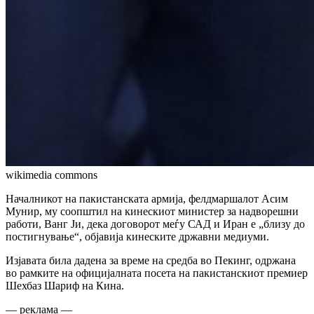
wikimedia commons
Началникот на пакистанската армија, фелдмаршалот Асим
Мунир, му соопштил на кинескиот министер за надворешни
работи, Ванг Ји, дека договорот меѓу САД и Иран е „близу до
постигнување“, објавија кинеските државни медиуми.
Изјавата била дадена за време на средба во Пекинг, одржана
во рамките на официјалната посета на пакистанскиот премиер
Шехбаз Шариф на Кина.
— реклама —