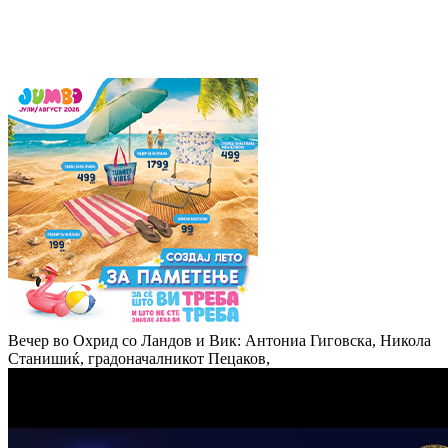
Вечер во Охрид со Ландов и Вик: Антониа Гиговска, Никола
Станишиќ, градоначалникот Пецаков,