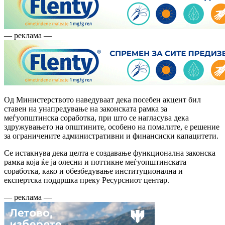
— реклама —
Од Министерството наведуваат дека посебен акцент бил
ставен на унапредување на законската рамка за
меѓуопштинска соработка, при што се нагласува дека
здружувањето на општините, особено на помалите, е решение
за ограничените административни и финансиски капацитети.
Се истакнува дека целта е создавање функционална законска
рамка која ќе ја олесни и поттикне меѓуопштинската
соработка, како и обезбедување институционална и
експертска поддршка преку Ресурсниот центар.
— реклама —