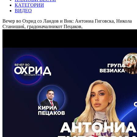
КАТЕГОРИИ
ВИДЕО
Вечер во Охрид со Ландов и Вик: Антониа Гиговска, Никола
Станишиќ, градоначалникот Пецаков,