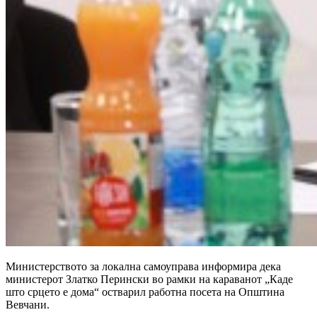
Министерството за локална самоуправа информира дека
министерот Златко Перински во рамки на караванот „Каде
што срцето е дома“ остварил работна посета на Општина
Вевчани.