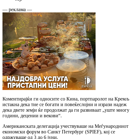
— реклама —
Коментирајќи ги односите со Кина, портпаролот на Кремљ
истакна дека тие се богати и повеќеслојни и изрази надеж
дека двете земји ќе продолжат да ги развиваат „уште многу
години, децении и векови“.
Американската делегација учествуваше на Меѓународниот
економски форум во Санкт Петербург (SPIEF), кој се
одржуваше од 3 до 6 јуни.