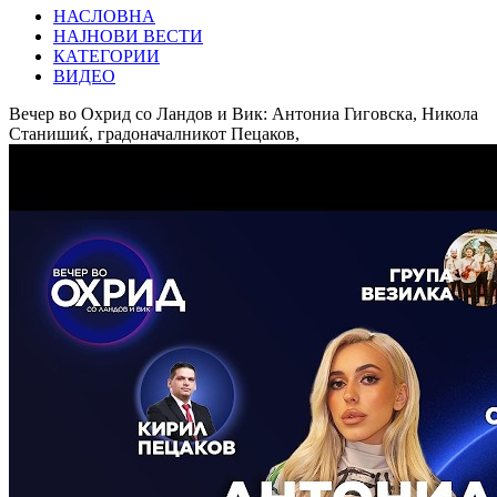
НАСЛОВНА
НАЈНОВИ ВЕСТИ
КАТЕГОРИИ
ВИДЕО
Вечер во Охрид со Ландов и Вик: Антониа Гиговска, Никола
Станишиќ, градоначалникот Пецаков,