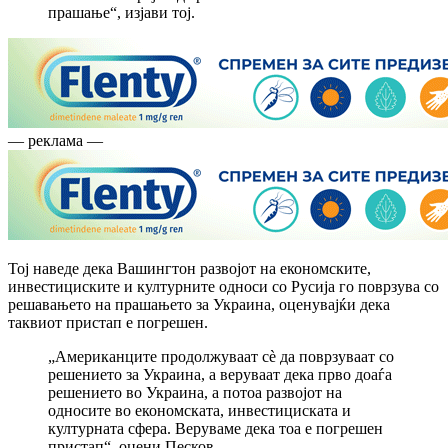
прашање“, изјави тој.
— реклама —
Тој наведе дека Вашингтон развојот на економските,
инвестициските и културните односи со Русија го поврзува со
решавањето на прашањето за Украина, оценувајќи дека
таквиот пристап е погрешен.
„Американците продолжуваат сè да поврзуваат со
решението за Украина, а веруваат дека прво доаѓа
решението во Украина, а потоа развојот на
односите во економската, инвестициската и
културната сфера. Веруваме дека тоа е погрешен
пристап“, оцени Песков.