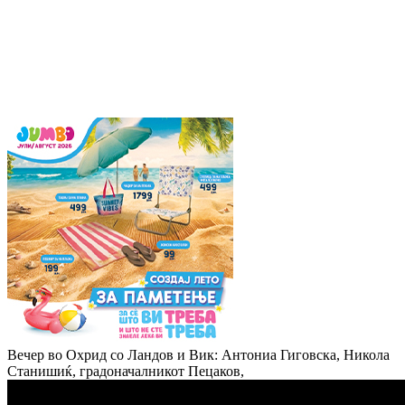
Вечер во Охрид со Ландов и Вик: Антониа Гиговска, Никола
Станишиќ, градоначалникот Пецаков,