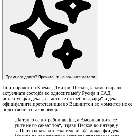
Премногу долго? Прочитај ги најважните детали
Портпаролот на Кремљ, Дмитриј Песков, ја коментираше
актуелната состојба во односите меѓу Русија и САД,
истакнувајќи дека „за танго се потребни двајца“ и дека
официјалните претставници во Вашингтон во моментов не се
подготвени за таков чекор.
„За танго се потребни двајца, а Американците сè
уште не го сакаат тоа“, изјави Песков во интервју
за Централната кинеска телевизија, додавајќи дека