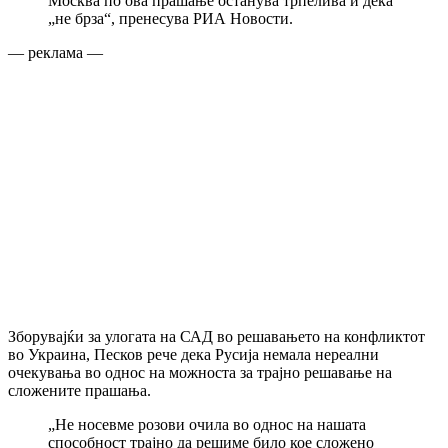
Москва по ова прашање останува трпелива и дека
„не брза“, пренесува РИА Новости.
— реклама —
Зборувајќи за улогата на САД во решавањето на конфликтот
во Украина, Песков рече дека Русија немала нереални
очекувања во однос на можноста за трајно решавање на
сложените прашања.
„Не носевме розови очила во однос на нашата
способност трајно да решиме било кое сложено