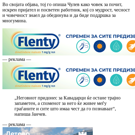
Во својата објава, тој го опиша Чулев како човек за почит,
искрен пријател и посветен работник, кој со мудрост, чесност
и човечност знаел да обединува и да биде поддршка за
многумина.
— реклама —
„Неговиот придонес за Кавадарци ќе остане трајно
запаметен, а споменот за него ќе живее меѓу
граѓаните и сите што имаа чест да го познаваат“,
напиша Јанчев.
— реклама —