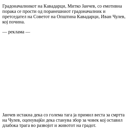
Градоначалникот на Кавадарци, Митко Јанчев, со емотивна
порака се прости од поранешниот градоначалник и
претседател на Советот на Општина Кавадарци, Иван Чулев,
кој почина.
— реклама —
Јанчев истакна дека со голема тага ја примил веста за смртта
на Чулев, оценувајќи дека станува збор за човек кој оставил
длабока трага во развојот и животот на градот.