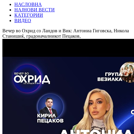
НАСЛОВНА
НАЈНОВИ ВЕСТИ
КАТЕГОРИИ
ВИДЕО
Вечер во Охрид со Ландов и Вик: Антониа Гиговска, Никола
Станишиќ, градоначалникот Пецаков,