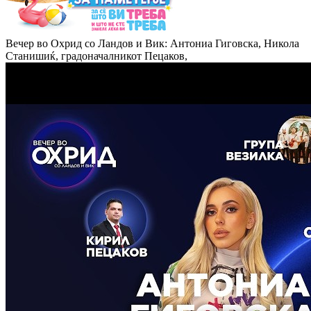
Вечер во Охрид со Ландов и Вик: Антониа Гиговска, Никола
Станишиќ, градоначалникот Пецаков,