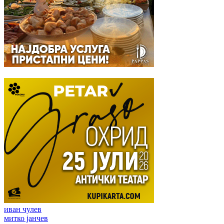
иван чулев
митко јанчев