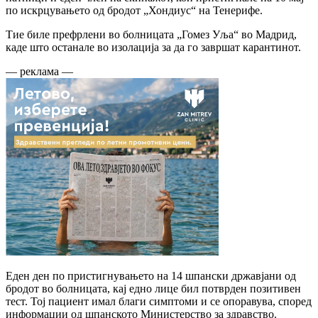
по искрцувањето од бродот „Хондиус“ на Тенерифе.
Тие биле префрлени во болницата „Гомез Уља“ во Мадрид,
каде што останале во изолација за да го завршат карантинот.
— реклама —
Еден ден по пристигнувањето на 14 шпански државјани од
бродот во болницата, кај едно лице бил потврден позитивен
тест. Тој пациент имал благи симптоми и се опоравува, според
информации од шпанското Министерство за здравство.