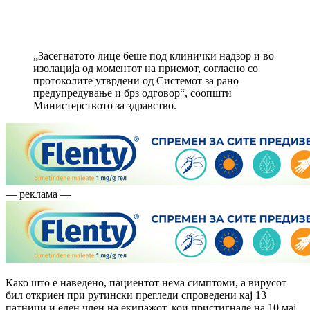
„Засегнатото лице беше под клинички надзор и во
изолација од моментот на приемот, согласно со
протоколите утврдени од Системот за рано
предупредување и брз одговор“, соопшти
Министерството за здравство.
— реклама —
Како што е наведено, пациентот нема симптоми, а вирусот
бил откриен при рутински прегледи спроведени кај 13
патници и еден член на екипажот, кои пристигнале на 10 мај