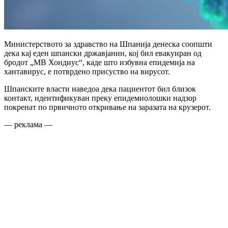
Министерството за здравство на Шпанија денеска соопшти
дека кај еден шпански државјанин, кој бил евакуиран од
бродот „МВ Хондиус“, каде што избувна епидемија на
хантавирус, е потврдено присуство на вирусот.
Шпанските власти наведоа дека пациентот бил близок
контакт, идентификуван преку епидемиолошки надзор
покренат по првичното откривање на заразата на крузерот.
— реклама —