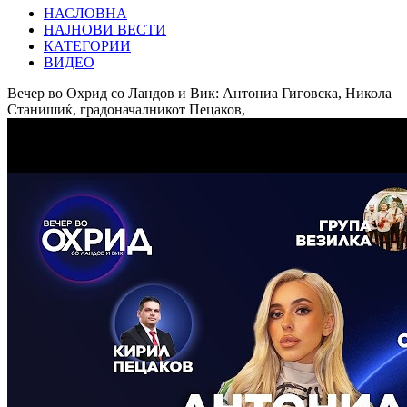
НАСЛОВНА
НАЈНОВИ ВЕСТИ
КАТЕГОРИИ
ВИДЕО
Вечер во Охрид со Ландов и Вик: Антониа Гиговска, Никола
Станишиќ, градоначалникот Пецаков,