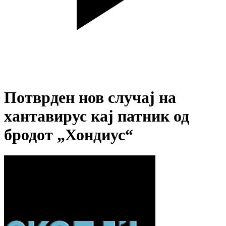
Потврден нов случај на
хантавирус кај патник од
бродот „Хондиус“