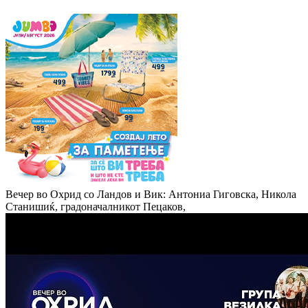
Вечер во Охрид со Ландов и Вик: Антониа Гиговска, Никола
Станишиќ, градоначалникот Пецаков,