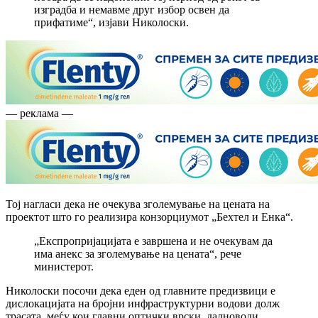
изградба и немавме друг избор освен да
прифатиме“, изјави Николоски.
— реклама —
Тој нагласи дека не очекува зголемување на цената на
проектот што го реализира конзорциумот „Бехтел и Енка“.
„Експропријацијата е завршена и не очекувам да
има анекс за зголемување на цената“, рече
министерот.
Николоски посочи дека еден од главните предизвици е
дислокацијата на бројни инфраструктурни водови долж
трасата, меѓу кои главни оптички врски, далноводи,