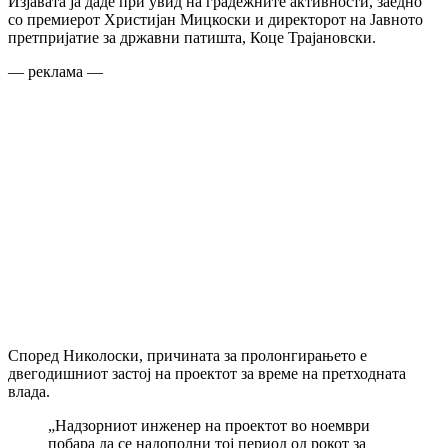
Изјавата ја даде при увид на градежните активности, заедно
со премиерот Христијан Мицкоски и директорот на Јавното
претпријатие за државни патишта, Коце Трајановски.
— реклама —
Според Николоски, причината за пролонгирањето е
двегодишниот застој на проектот за време на претходната
влада.
„Надзорниот инженер на проектот во ноември
побара да се надополни тој период од рокот за