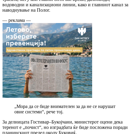
водоводни и канализациони линии, како и главниот канал за
наводнување на Полог.
— реклама —
„Мора да се биде внимателен за да не се нарушат
овие системи“, рече тој.
За делницата Гостивар–Букојчани, министерот оцени дека
теренот е „почист“, но изградбата ќе биде посложена поради
планинскиот предел околу Буковиќ.