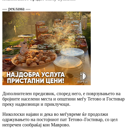
— реклама —
Дополнителен предизвик, според него, е поврзувањето на
бројните населени места и општини меѓу Тетово и Гостивар
преку надвозници и приклучоци.
Николоски најави и дека во меѓувреме ќе продолжи
одржувањето на постојниот пат Тетово–Гостивар, со цел
непречен сообраќај кон Маврово.