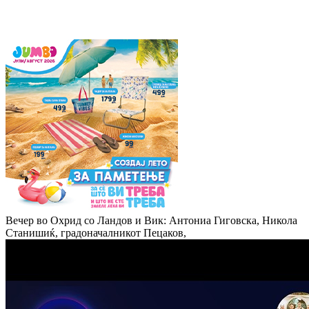
Вечер во Охрид со Ландов и Вик: Антониа Гиговска, Никола
Станишиќ, градоначалникот Пецаков,