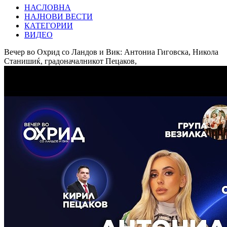
НАСЛОВНА
НАЈНОВИ ВЕСТИ
КАТЕГОРИИ
ВИДЕО
Вечер во Охрид со Ландов и Вик: Антониа Гиговска, Никола
Станишиќ, градоначалникот Пецаков,