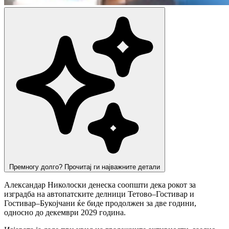
Премногу долго? Прочитај ги најважните детали
Александар Николоски денеска соопшти дека рокот за
изградба на автопатските делници Тетово–Гостивар и
Гостивар–Букојчани ќе биде продолжен за две години,
односно до декември 2029 година.