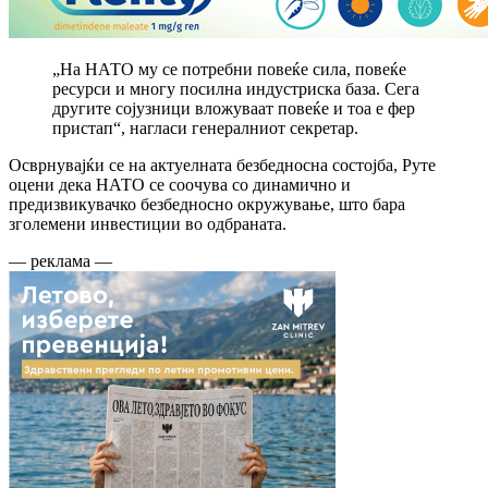
„На НАТО му се потребни повеќе сила, повеќе
ресурси и многу посилна индустриска база. Сега
другите сојузници вложуваат повеќе и тоа е фер
пристап“, нагласи генералниот секретар.
Осврнувајќи се на актуелната безбедносна состојба, Руте
оцени дека НАТО се соочува со динамично и
предизвикувачко безбедносно окружување, што бара
зголемени инвестиции во одбраната.
— реклама —