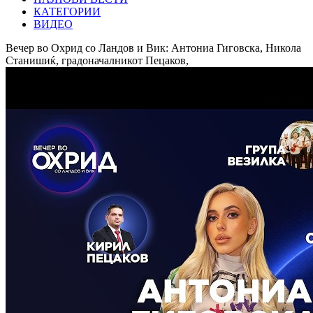
КАТЕГОРИИ
ВИДЕО
Вечер во Охрид со Ландов и Вик: Антониа Гиговска, Никола
Станишиќ, градоначалникот Пецаков,