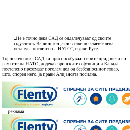
„Не е точно дека САД се оддалечуваат од своите
сојузници. Вашингтон јасно стави до знаење дека
останува посветен на НАТО“, изјави Руте.
Тој посочи дека САД ги приспособуваат своите придонеси во
рамките на НАТО, додека европските сојузници и Канада
постепено преземаат поголем дел од безбедносниот товар,
што, според него, ја прави Алијансата посилна.
— реклама —