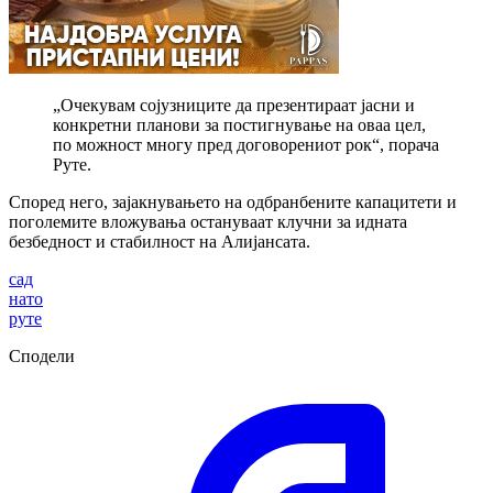
„Очекувам сојузниците да презентираат јасни и
конкретни планови за постигнување на оваа цел,
по можност многу пред договорениот рок“, порача
Руте.
Според него, зајакнувањето на одбранбените капацитети и
поголемите вложувања остануваат клучни за идната
безбедност и стабилност на Алијансата.
сад
нато
руте
Сподели