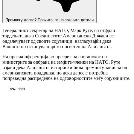
Премногу долго? Прочитај ги најважните детали
Генералниот секретар на НАТО, Марк Руте, ги отфрли
тврдењата дека Соединетите Американски Држави се
оддалечуваат од своите сојузници, нагласувајќи дека
Вашингтон останува цврсто посветен на Алијансата.
На прес-конференција во пресрет на состанокот на
министрите за одбрана на земјите-членки на НАТО, Руте
изјави дека Алијансата историски била премногу зависна од
американската поддршка, но дека денес е потребна
поправедна распределба на одговорностите меѓу сојузниците.
— реклама —