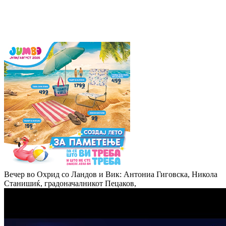
Вечер во Охрид со Ландов и Вик: Антониа Гиговска, Никола
Станишиќ, градоначалникот Пецаков,