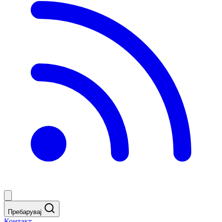
Пребарувај
Контакт