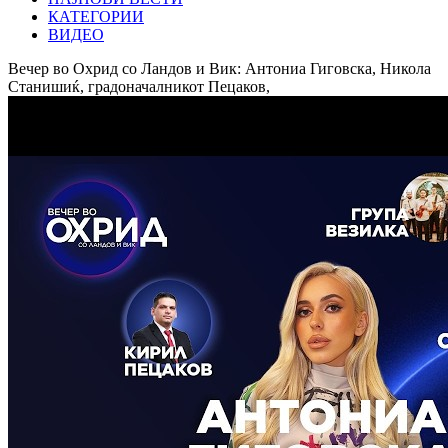
КАТЕГОРИИ
ВИДЕО
Вечер во Охрид со Ландов и Вик: Антониа Гиговска, Никола
Станишиќ, градоначалникот Пецаков,