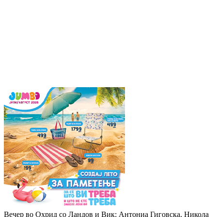
Вечер во Охрид со Ландов и Вик: Антониа Гиговска, Никола