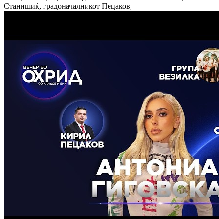
Станишиќ, градоначалникот Пецаков,