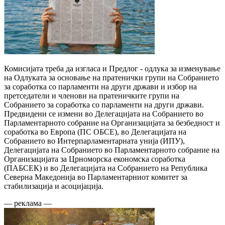
Комисијата треба да изгласа и Предлог - одлука за изменување
на Одлуката за основање на пратенички групи на Собранието
за соработка со парламенти на други држави и избор на
претседатели и членови на пратеничките групи на
Собранието за соработка со парламенти на други држави.
Предвидени се измени во Делегацијата на Собранието во
Парламентарното собрание на Организацијата за безбедност и
соработка во Европа (ПС ОБСЕ), во Делегацијата на
Собранието во Интерпарламентарната унија (ИПУ),
Делегацијата на Собранието во Парламентарното собрание на
Организацијата за Црноморска економска соработка
(ПАБСЕК) и во Делегацијата на Собранието на Република
Северна Македонија во Парламентарниот комитет за
стабилизација и асоцијација.
— реклама —