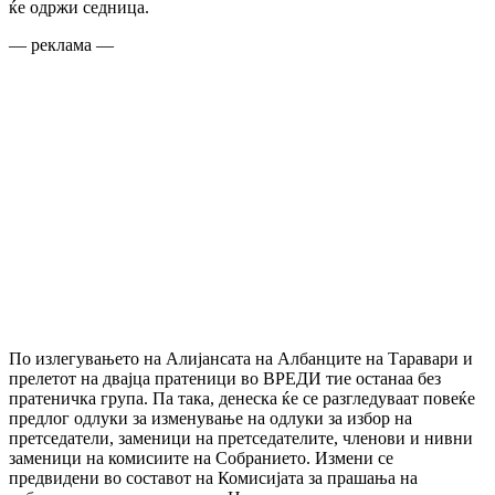
ќе одржи седница.
— реклама —
По излегувањето на Алијансата на Албанците на Таравари и
прелетот на двајца пратеници во ВРЕДИ тие останаа без
пратеничка група. Па така, денеска ќе се разгледуваат повеќе
предлог одлуки за изменување на одлуки за избор на
претседатели, заменици на претседателите, членови и нивни
заменици на комисиите на Собранието. Измени се
предвидени во составот на Комисијата за прашања на