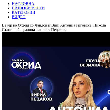
НАСЛОВНА
НАЈНОВИ ВЕСТИ
КАТЕГОРИИ
ВИДЕО
Вечер во Охрид со Ландов и Вик: Антониа Гиговска, Никола
Станишиќ, градоначалникот Пецаков,