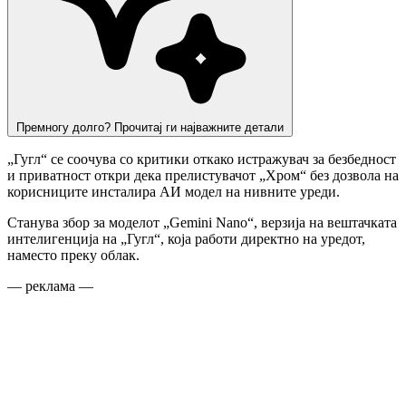
Премногу долго? Прочитај ги најважните детали
„Гугл“ се соочува со критики откако истражувач за безбедност
и приватност откри дека прелистувачот „Хром“ без дозвола на
корисниците инсталира АИ модел на нивните уреди.
Станува збор за моделот „Gemini Nano“, верзија на вештачката
интелигенција на „Гугл“, која работи директно на уредот,
наместо преку облак.
— реклама —