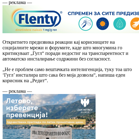
— реклама —
Откритието предизвика реакции кај корисниците на
социјалните мрежи и форумите, каде што многумина го
критикуваат „Гугл“ поради недостиг на транспарентност и
автоматско инсталирање содржини без согласност.
„Не е проблем само вештачката интелигенција, туку тоа што
‘Гугл’ инсталира што сака без моја дозвола“, напиша еден
корисник на „Редит“.
— реклама —