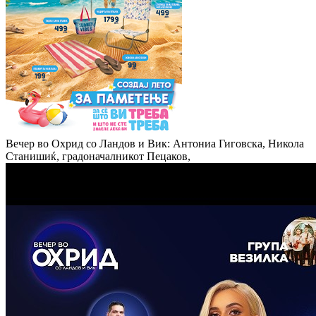
Вечер во Охрид со Ландов и Вик: Антониа Гиговска, Никола
Станишиќ, градоначалникот Пецаков,