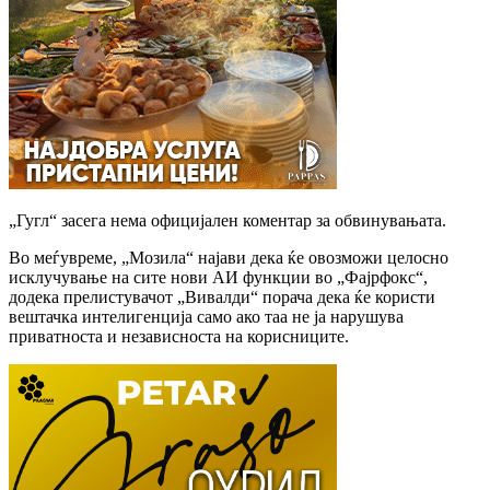
„Гугл“ засега нема официјален коментар за обвинувањата.
Во меѓувреме, „Мозила“ најави дека ќе овозможи целосно
исклучување на сите нови АИ функции во „Фајрфокс“,
додека прелистувачот „Вивалди“ порача дека ќе користи
вештачка интелигенција само ако таа не ја нарушува
приватноста и независноста на корисниците.