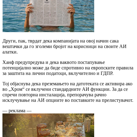
Други, пак, тврдат дека компанијата на овој начин сака
вештачки да го зголеми бројот на корисници на своите АИ
алатки.
Ханф предупредува и дека ваквото постапување
потенцијално може да биде спротивно на европските правила
за заштита на лични податоци, вклучително и ГДПР.
Тој објаснува дека преземањето на датотеката се активира ако
во „Хром“ се вклучени стандардните АИ функции. За да се
спречи повторна инсталација, препорачува рачно
исклучување на АИ опциите во поставките на прелистувачот.
— реклама —