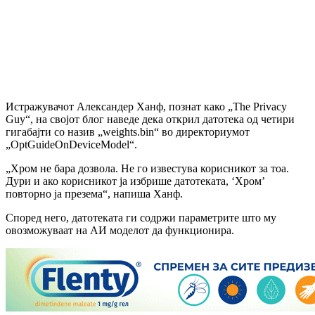
Истражувачот Александер Ханф, познат како „The Privacy
Guy“, на својот блог наведе дека открил датотека од четири
гигабајти со назив „weights.bin“ во директориумот
„OptGuideOnDeviceModel“.
„Хром не бара дозвола. Не го известува корисникот за тоа.
Дури и ако корисникот ја избрише датотеката, ‘Хром’
повторно ја презема“, напиша Ханф.
Според него, датотеката ги содржи параметрите што му
овозможуваат на АИ моделот да функционира.