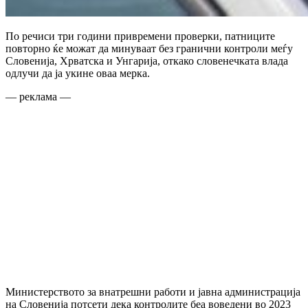
По речиси три години привремени проверки, патниците
повторно ќе можат да минуваат без гранични контроли меѓу
Словенија, Хрватска и Унгарија, откако словенечката влада
одлучи да ја укине оваа мерка.
— реклама —
Министерството за внатрешни работи и јавна администрација
на Словенија потсети дека контролите беа воведени во 2023