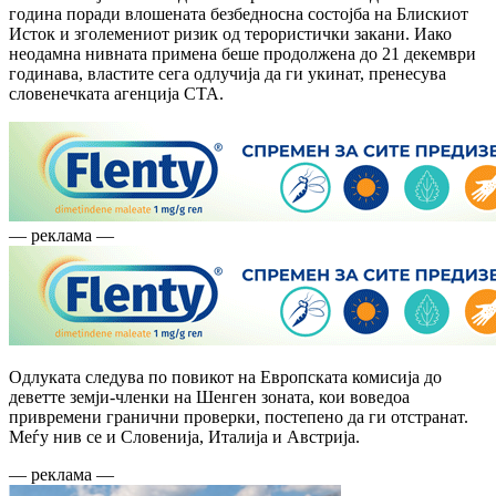
година поради влошената безбедносна состојба на Блискиот
Исток и зголемениот ризик од терористички закани. Иако
неодамна нивната примена беше продолжена до 21 декември
годинава, властите сега одлучија да ги укинат, пренесува
словенечката агенција СТА.
— реклама —
Одлуката следува по повикот на Европската комисија до
деветте земји-членки на Шенген зоната, кои воведоа
привремени гранични проверки, постепено да ги отстранат.
Меѓу нив се и Словенија, Италија и Австрија.
— реклама —