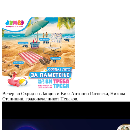
Вечер во Охрид со Ландов и Вик: Антониа Гиговска, Никола
Станишиќ, градоначалникот Пецаков,