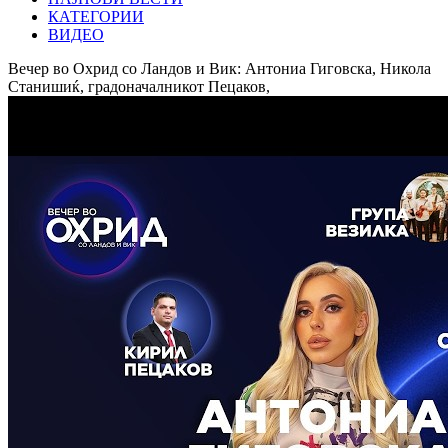
КАТЕГОРИИ
ВИДЕО
Вечер во Охрид со Ландов и Вик: Антониа Гиговска, Никола
Станишиќ, градоначалникот Пецаков,