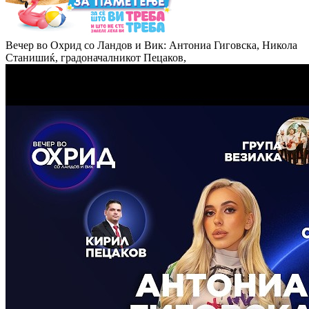
Вечер во Охрид со Ландов и Вик: Антониа Гиговска, Никола
Станишиќ, градоначалникот Пецаков,