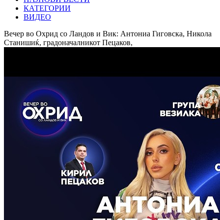
КАТЕГОРИИ
ВИДЕО
Вечер во Охрид со Ландов и Вик: Антониа Гиговска, Никола
Станишиќ, градоначалникот Пецаков,