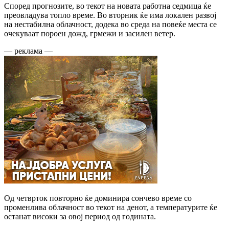
Според прогнозите, во текот на новата работна седмица ќе
преовладува топло време. Во вторник ќе има локален развој
на нестабилна облачност, додека во среда на повеќе места се
очекуваат пороен дожд, грмежи и засилен ветер.
— реклама —
Од четврток повторно ќе доминира сончево време со
променлива облачност во текот на денот, а температурите ќе
останат високи за овој период од годината.