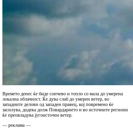
Времето денес ќе биде сончево и топло со мала до умерена
локална облачност. Ќе дува слаб до умерен ветер, во
западните делови од западен правец, кој повремено ќе
засилува, додека долж Повардарието и во источните региони
ќе преовладува југоисточен ветер.
— реклама —